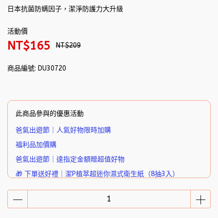
日本抗菌防螨因子，潔淨防護力大升級
活動價
NT$165
NT$209
商品編號:
DU30720
此商品參與的優惠活動
爸氣出遊節｜人氣好物限時加購
福利品加價購
爸氣出遊節｜達指定金額贈超值好物
🎁 下單送好禮｜潔P植萃超迷你濕式衛生紙（8抽3入）