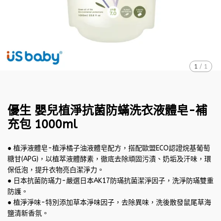
1
/
1
優生 嬰兒植淨抗菌防蟎洗衣液體皂-補
充包 1000ml
● 植淨液體皂-植淨橘子油液體皂配方，搭配歐盟ECO認證烷基葡萄
糖甘(APG)，以植萃液體酵素，徹底去除頑固污漬、奶垢及汗味，環
保低泡，提升衣物亮白潔淨力。
● 日本抗菌防璊力-嚴選日本AK17防璊抗菌潔淨因子，洗淨防璊雙重
防護。
● 植淨淨味-特別添加草本淨味因子，去除異味，洗後散發鼠尾草海
鹽清新香氛。