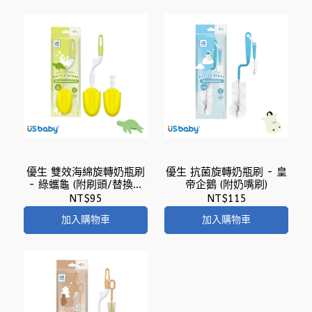
優生 雙效海綿旋轉奶瓶刷
優生 抗菌旋轉奶瓶刷 - 皇
- 綠蠵龜 (附刷頭/替換刷
帝企鵝 (附奶嘴刷)
頭)
NT$95
NT$115
加入購物車
加入購物車