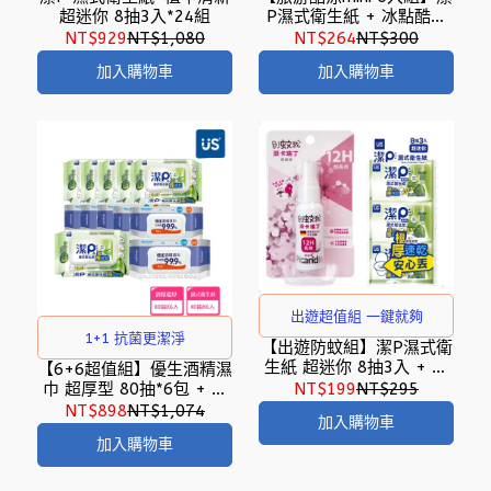
超迷你 8抽3入*24組
P濕式衛生紙 + 冰點酷涼
濕巾 超迷你 8抽3入*各3
NT$929
NT$1,080
NT$264
NT$300
組
加入購物車
加入購物車
出遊超值組 一鍵就夠
1+1 抗菌更潔淨
【出遊防蚊組】潔P濕式衛
生紙 超迷你 8抽3入 + 別
【6+6超值組】優生酒精濕
蚊我 派卡瑞丁 12H超長效
巾 超厚型 80抽*6包 + 潔
NT$199
NT$295
防蚊液 25ml
P濕式衛生紙 40抽*6包
NT$898
NT$1,074
加入購物車
加入購物車