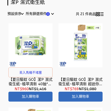
潔P 濕式衛生紙
預設排序
所有篩選條件
共 21 件商品
丟入馬桶不堵塞
【夏日驅蚊 GO】潔P 濕式
【夏日驅蚊 GO】潔P 濕式
衛生紙-植萃清新 40抽*24
衛生紙-植萃清新 超迷你 8
包
抽3入*24組
NT$960
NT$1,416
NT$769
NT$1,080
加入購物車
加入購物車