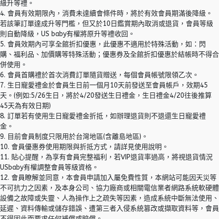
級升等禮。
4. 會員有效期限內，消費未達續會條件時，將於有效會員期滿後降級。
若該筆訂單達成升等門檻，但又於10日鑑賞期內取消或退貨，會員等級
則自動降級，US baby有權將原升等禮收回。
5. 會員效期內可享全館折扣優惠，此優惠不適用於特殊活動，如：閃
購、福利品、加價購等特殊活動；優惠券及全館折扣優惠於結帳時不得合
併使用。
6. 會員首購禮於首次消費訂單隨貨贈送，每個會員帳號限領乙次。
7. 生日寵愛禮金於會員生日前一個月10天前發送至會員帳戶，效期45
天。(例如:5/26生日，將於4/20發送生日禮金，生日禮金4/20往後推算
45天為有效日期)
8. 訂單若有使用生日寵愛禮金折抵，如辦理退貨則不退還生日寵愛禮
金。
9. 目前會員制度只限用於台灣地區(含離島地區)。
10. 會員優惠券使用期限與折抵方式，請詳見使用說明。
11. 貼心提醒，為享有會員完整福利，若VIP退貨率過高，將視退貨情況
USbaby有權調整會員等級資格。
12. 會員瞭解並同意，本會員申請加入屬免費性質，本網站可能因天災等
不可抗力之因素，及本身公司、協力廠商或相關電信業者網路系統軟硬體
設備之故障或失靈、人為操作上之疏失等因素，造成系統中斷無法使用、
延遲、資料傳輸或儲存錯誤、遭第三者入侵系統篡改或擷取資料等，會員
不得因此而要求任何補償或賠償。