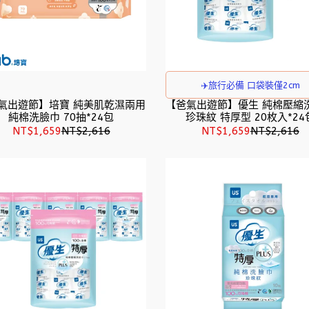
✈️旅行必備 口袋裝僅2cm
氣出遊節】培寶 純美肌乾濕兩用
【爸氣出遊節】優生 純棉壓縮
純棉洗臉巾 70抽*24包
珍珠紋 特厚型 20枚入*24
NT$1,659
NT$2,616
NT$1,659
NT$2,616