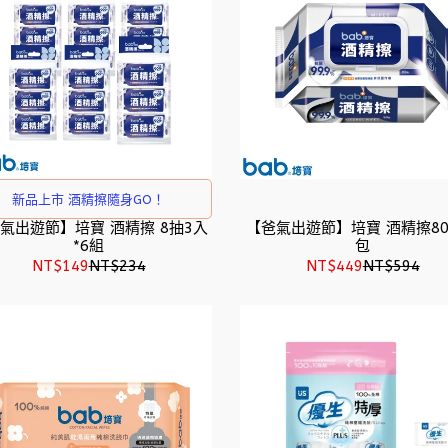
新品上市 酒精擦隨身GO！
氣出遊節】培寶 酒精擦 8抽3入
【爸氣出遊節】培寶 酒精擦80
*6組
包
NT$149
NT$234
NT$449
NT$594