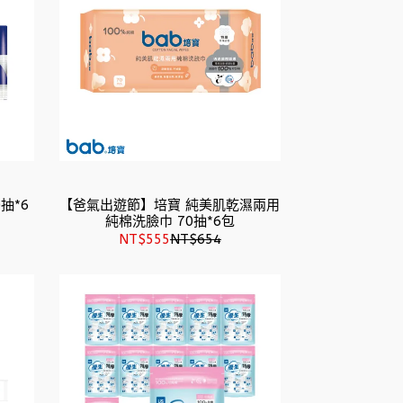
抽*6
【爸氣出遊節】培寶 純美肌乾濕兩用
純棉洗臉巾 70抽*6包
NT$555
NT$654