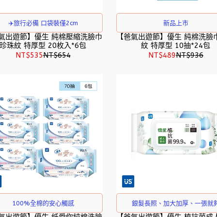
✈️旅行必備 口袋裝僅2cm
新品上市
氣出遊節】優生 純棉壓縮洗臉巾
【爸氣出遊節】優生 純棉洗臉
珍珠紋 特厚型 20枚入*6包
紋 特厚型 10抽*24包
NT$535
NT$654
NT$489
NT$936
100%全棉的安心觸感
銀髮長照、加大加厚、一張就