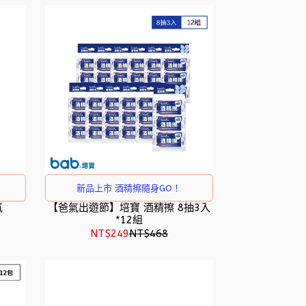
新品上市 酒精擦隨身GO！
氛
【爸氣出遊節】培寶 酒精擦 8抽3入
*12組
NT$249
NT$468