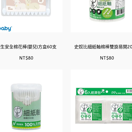
生安全棉花棒(嬰兒)方盒60支
史奴比細紙軸棉棒雙旋易開20
NT$80
NT$80