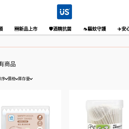
類
🆕新品上市
🛡️酒精抗菌
🦟驅蚊守護
✈️安
有商品
排序
價格
庫存量