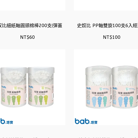
奴比細紙軸圓頭棉棒200支(彈蓋
史奴比 PP軸雙旋100支6入
NT$60
NT$100