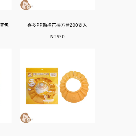
經濟包
喜多PP軸棉花棒方盒200支入
NT$50