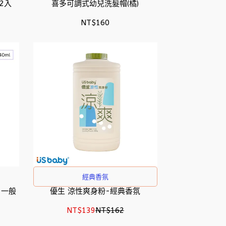
2入
喜多可調式幼兒洗髮帽(橘)
NT$160
經典香氛
 一般
優生 涼性爽身粉-經典香氛
NT$139
NT$162