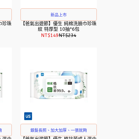
新品上市
巾珍珠
【爸氣出遊節】優生 純棉洗臉巾珍珠
紋 特厚型 10抽*6包
NT$149
NT$234
夠
銀髮長照、加大加厚、一張就夠