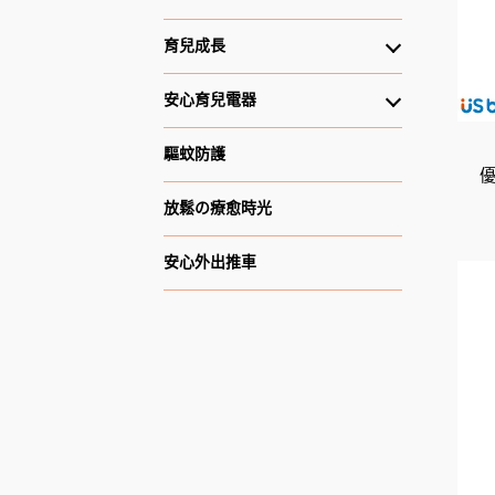
育兒成長
安心育兒電器
驅蚊防護
優
放鬆の療愈時光
安心外出推車