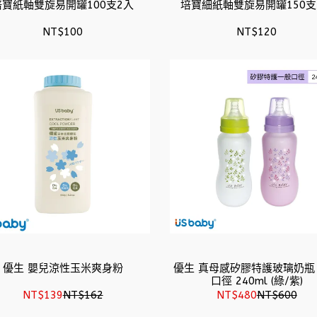
培寶紙軸雙旋易開罐100支2入
培寶細紙軸雙旋易開罐150支
NT$100
NT$120
優生 嬰兒涼性玉米爽身粉
優生 真母感矽膠特護玻璃奶瓶
口徑 240ml (綠/紫)
NT$139
NT$162
NT$480
NT$600