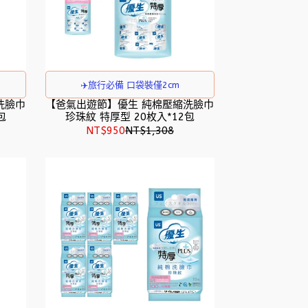
✈️旅行必備 口袋裝僅2cm
洗臉巾
【爸氣出遊節】優生 純棉壓縮洗臉巾
包
珍珠紋 特厚型 20枚入*12包
NT$950
NT$1,308