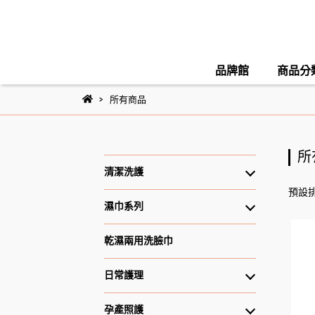
品牌館
商品分
所有商品
所
清潔洗護
預設
濕巾系列
乾濕兩用洗臉巾
日常護理
孕產照護