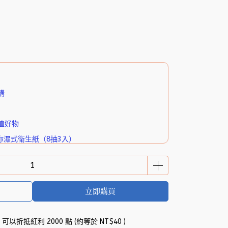
購
值好物
你濕式衛生紙（8抽3入）
立即購買
 」可以折抵紅利
2000
點 (約等於
NT$40
)