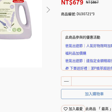
NT$679
NT$867
商品編號:
DU30721*3
此商品參與的優惠活動
爸氣出遊節｜人氣好物限時加
福利品加價購
爸氣出遊節｜達指定金額贈超
🎁 下單送好禮｜潔P植萃超迷
加入購物車
加入最愛
此商品 「 最高