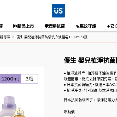
類
🆕新品上市
🛡️酒精抗菌
🦟驅蚊守護
✈️安
購專區
優生 嬰兒植淨抗菌防蟎洗衣液體皂1200ml*3瓶
優生 嬰兒植淨抗菌防
● 植淨液體皂-植淨橘子油液體皂
液體酵素，徹底去除頑固污漬、
● 日本抗菌防璊力-嚴選日本A
● 植淨淨味-特別添加草本淨味
日本抗菌防螨因子，潔淨防護力
活動價