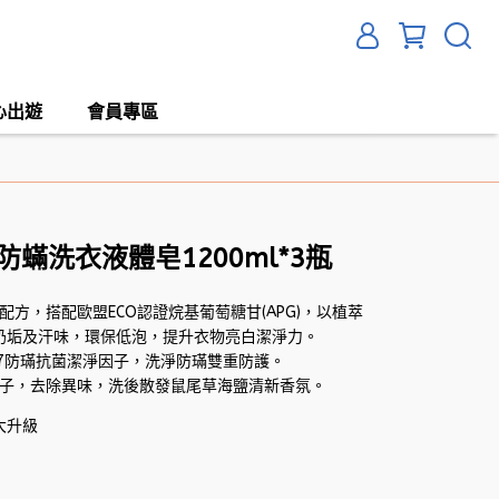
心出遊
會員專區
蟎洗衣液體皂1200ml*3瓶
配方，搭配歐盟ECO認證烷基葡萄糖甘(APG)，以植萃
奶垢及汗味，環保低泡，提升衣物亮白潔淨力。
K17防璊抗菌潔淨因子，洗淨防璊雙重防護。
因子，去除異味，洗後散發鼠尾草海鹽清新香氛。
大升級