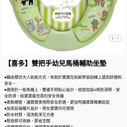
1
/
2
【喜多】雙把手幼兒馬桶輔助坐墊
●藉由模仿大人如廁方式，有助於寶寶在如廁學習訓練上感到舒適和
安全。
●適用於一般馬桶上，雙邊手把貼心設計、底部加設4條防滑條，安
全防滑，給寶寶最完善的安全保護
●柔軟襯墊，讓寶寶使用時安全舒適，更加呵護寶寶稚嫩屁屁
●加高前端檔片設計，男女寶寶均可使用
●防水材質，清洗乾淨又方便
●懸掛即可收納，節省空間