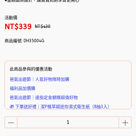
●童趣圖案設計，讓寶寶如廁學習更開心
活動價
NT$339
NT$430
商品編號:
DH35004G
此商品參與的優惠活動
爸氣出遊節｜人氣好物限時加購
福利品加價購
爸氣出遊節｜達指定金額贈超值好物
🎁 下單送好禮｜潔P植萃超迷你濕式衛生紙（8抽3入）