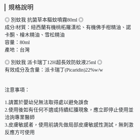
規格說明
◎ 別蚊我 抗菌草本驅蚊噴霧80ml ◎
成分/材質：紐西蘭有機桃柘羅漢松、有機佛手柑精油、諾
卡酮、檜木精油、雪松精油
容量：80ml
產地：台灣
◎ 別蚊我 派卡瑞丁12H超長效防蚊液25ml ◎
有效成分及含量：派卡瑞丁(Picaridin)22%w/w
注意事項：
1.請置於嬰幼兒無法取得處以避免誤食
2.使用後如有任何不適或持續紅腫現象，應立即停止使用並
洽詢專業醫師
3.皮膚敏感者，使用前請先做局部皮膚敏感性測試，無刺激
反應方可使用