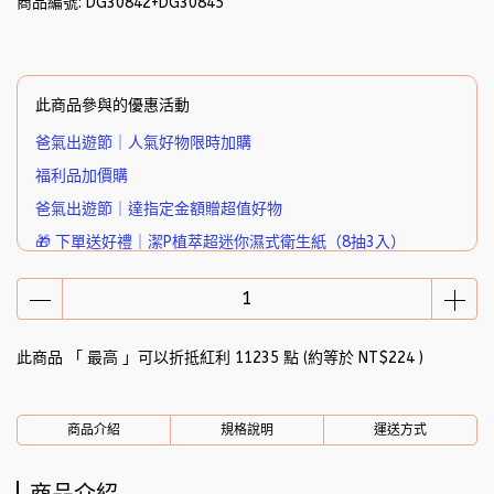
商品編號:
DG30842+DG30845
此商品參與的優惠活動
爸氣出遊節｜人氣好物限時加購
福利品加價購
爸氣出遊節｜達指定金額贈超值好物
🎁 下單送好禮｜潔P植萃超迷你濕式衛生紙（8抽3入）
此商品 「 最高 」可以折抵紅利
11235
點 (約等於
NT$224
)
商品介紹
規格說明
運送方式