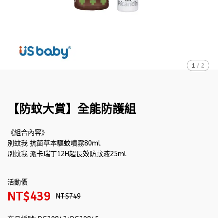
1
/
2
【防蚊大賞】全能防護組
《組合內容》
別蚊我 抗菌草本驅蚊噴霧80ml
別蚊我 派卡瑞丁12H超長效防蚊液25ml
活動價
NT$439
NT$749