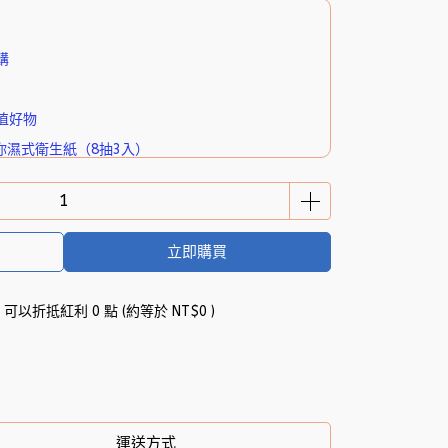
購
值好物
你濕式衛生紙（8抽3入）
立即購買
 」可以折抵紅利
0
點 (約等於
NT$0
)
運送方式