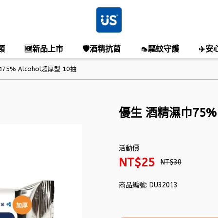
類
🆕新品上市
🛡️酒精抗菌
🦟驅蚊守護
✈️安
5% Alcohol超厚型 10抽
優生 酒精濕巾75% 
活動價
NT$25
NT$30
商品編號:
DU32013