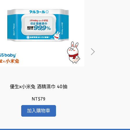
優生x小米兔 酒精濕巾 40抽
優生 酒精濕巾75
NT$79
加入購物車