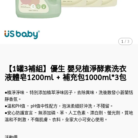
1
/
3
【1罐3補組】優生 嬰兒植淨酵素洗衣
液體皂1200ml + 補充包1000ml*3包
●植淨淨味 - 特別添加植萃淨味因子，去除異味，洗後散發小蒼蘭恬
靜香氛。
●溫和PH值 - pH值中性配方，泡沫柔細好沖洗，不殘留。
●安心防護宣言 - 無添加磷、苯、人工色素、漂白劑、螢光劑，質地
溫和不刺激，不傷肌膚、衣料，全家大小可安心使用。
活動價