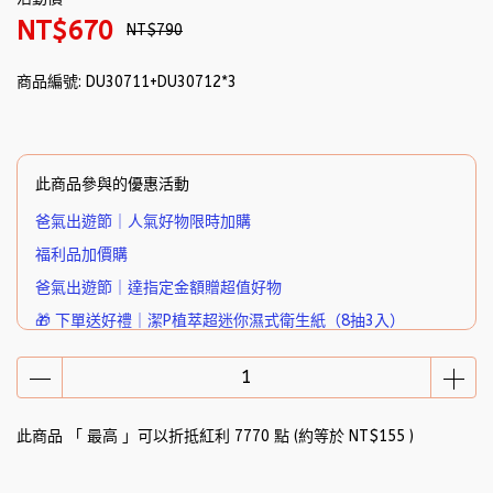
NT$670
NT$790
商品編號:
DU30711+DU30712*3
此商品參與的優惠活動
爸氣出遊節｜人氣好物限時加購
福利品加價購
爸氣出遊節｜達指定金額贈超值好物
🎁 下單送好禮｜潔P植萃超迷你濕式衛生紙（8抽3入）
此商品 「 最高 」可以折抵紅利
7770
點 (約等於
NT$155
)