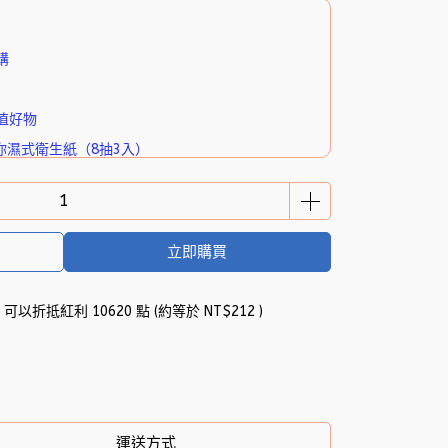
購
值好物
你濕式衛生紙（8抽3入）
立即購買
 」可以折抵紅利
10620
點 (約等於
NT$212
)
運送方式