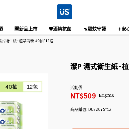
類
🆕新品上市
🛡️酒精抗菌
🦟驅蚊守護
✈️安
濕式衛生紙-植萃清新 40抽*12包
潔P 濕式衛生紙-植
活動價
NT$509
NT$708
商品編號:
DU32075*12