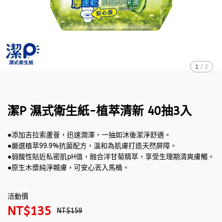
1
/
2
潔P 濕式衛生紙-植萃清新 40抽3入
●添加吉拉索蘆薈，迅速潤澤，一抽如沐後潔淨舒適。
●嚴選植萃99.9%抗菌配方，溫和為肌膚打造天然屏障。
●弱酸性貼近私密肌pH值，融合洋甘菊精萃，享受生理期清爽膚觸。
●原生木漿純淨親膚，可安心丟入馬桶。
活動價
NT$135
NT$159