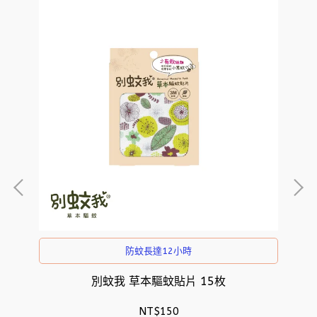
防蚊長達12小時
厚型
別蚊我 草本驅蚊貼片 15枚
長效
NT$150