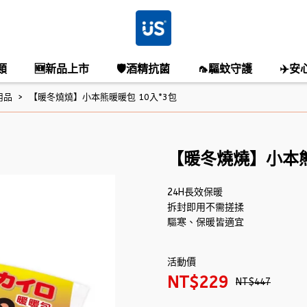
類
🆕新品上市
🛡️酒精抗菌
🦟驅蚊守護
✈️安
用品
【暖冬燒燒】小本熊暖暖包 10入*3包
【暖冬燒燒】小本熊
24H長效保暖
拆封即用不需搓揉
驅寒、保暖皆適宜
活動價
NT$229
NT$447