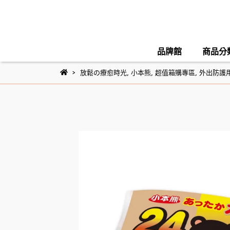
品牌館
商品分
放鬆の療愈時光
,
小本熊
,
超值箱購專區
,
外出防護