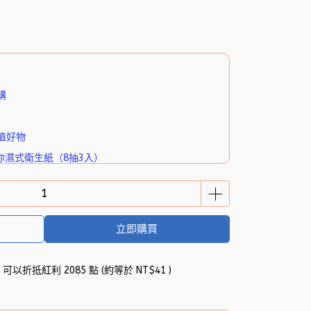
購
值好物
你濕式衛生紙（8抽3入）
立即購買
 」可以折抵紅利
2085
點 (約等於
NT$41
)