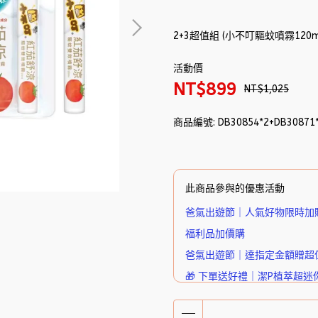
2+3超值組 (小不叮驅蚊噴霧120m
活動價
NT$899
NT$1,025
商品編號:
DB30854*2+DB30871
此商品參與的優惠活動
爸氣出遊節｜人氣好物限時加
福利品加價購
爸氣出遊節｜達指定金額贈超
🎁 下單送好禮｜潔P植萃超迷