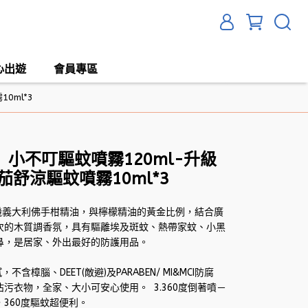
心出遊
會員專區
0ml*3
小不叮驅蚊噴霧120ml-升級
紅茄舒涼驅蚊噴霧10ml*3
機義大利佛手柑精油，與檸檬精油的黃金比例，結合廣
次的木質調香氛，具有驅離埃及斑蚊、熱帶家蚊、小黑
鼻，是居家、外出最好的防護用品。
樟腦、DEET(敵避)及PARABEN/ MI&MCI防腐
污衣物，全家、大小可安心使用。 3.360度倒著噴－
360度驅蚊超便利。