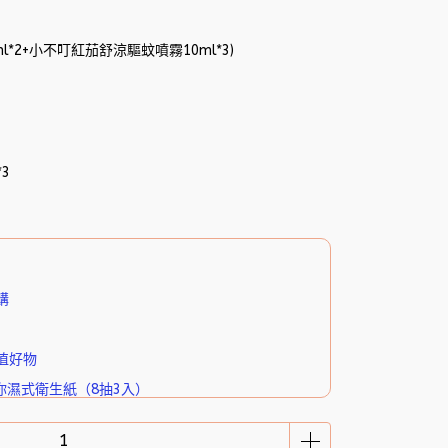
l*2+小不叮紅茄舒涼驅蚊噴霧10ml*3)
*3
購
值好物
你濕式衛生紙（8抽3入）