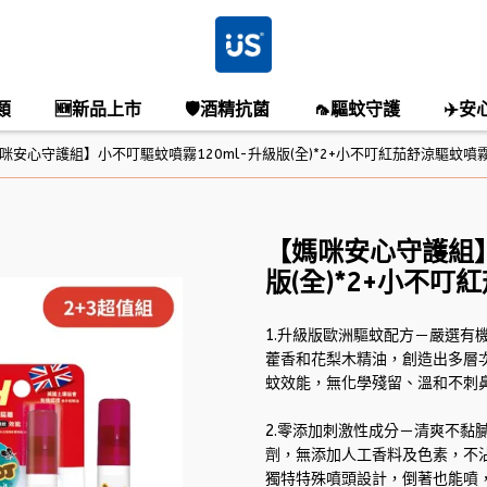
類
🆕新品上市
🛡️酒精抗菌
🦟驅蚊守護
✈️安
咪安心守護組】小不叮驅蚊噴霧120ml-升級版(全)*2+小不叮紅茄舒涼驅蚊噴霧1
【媽咪安心守護組】
版(全)*2+小不叮
1.升級版歐洲驅蚊配方－嚴選有
藿香和花梨木精油，創造出多層
蚊效能，無化學殘留、溫和不刺
2.零添加刺激性成分－清爽不黏膩，不含
劑，無添加人工香料及色素，不沾
獨特特殊噴頭設計，倒著也能噴，