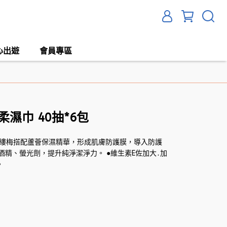
心出遊
會員專區
濕巾 40抽*6包
美金縷梅搭配蘆薈保濕精華，形成肌膚防護膜，導入防護
不含酒精、螢光劑，提升純淨潔淨力。 ●維生素E佐加大․加
。