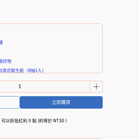
購
值好物
你濕式衛生紙（8抽3入）
立即購買
 」可以折抵紅利
0
點 (約等於
NT$0
)