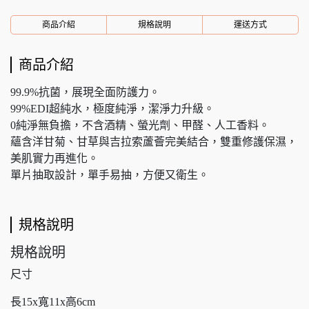
商品介紹
規格說明
運送方式
商品介紹
99.9%抗菌，展現全面防護力。
99%EDI超純水，極度純淨，潔淨力升級。
0純淨無負擔，不含酒精、螢光劑、甲醛、人工香料。
蘊含洋甘菊、甘草與吉拉索蘆薈完美結合，雙重修護保濕，
美肌實力再進化。
單片抽取設計，單手易抽，方便又衛生。
規格說明
規格說明
尺寸
長15x寬11x高6cm