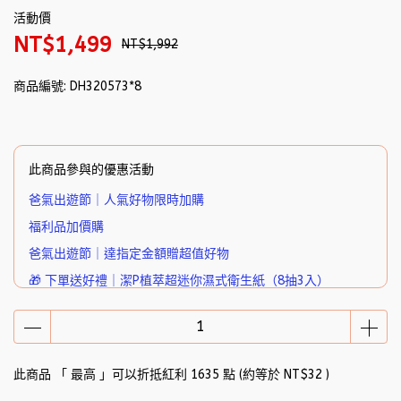
活動價
NT$1,499
NT$1,992
商品編號:
DH320573*8
此商品參與的優惠活動
爸氣出遊節｜人氣好物限時加購
福利品加價購
爸氣出遊節｜達指定金額贈超值好物
🎁 下單送好禮｜潔P植萃超迷你濕式衛生紙（8抽3入）
此商品 「 最高 」可以折抵紅利
1635
點 (約等於
NT$32
)