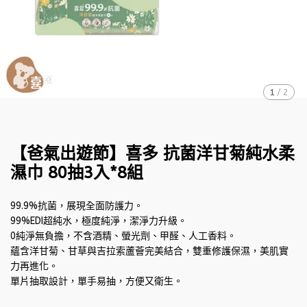
1
/
2
【爸氣出遊節】喜多 抗菌洋甘菊純水柔
濕巾 80抽3入*8組
99.9%抗菌，展現全面防護力。
99%EDI超純水，極度純淨，潔淨力升級。
0純淨無負擔，不含酒精、螢光劑、甲醛、人工香料。
蘊含洋甘菊、甘草與吉拉索蘆薈完美結合，雙重修護保濕，美肌實
力再進化。
單片抽取設計，單手易抽，方便又衛生。