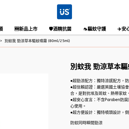
類
🆕新品上市
🛡️酒精抗菌
🦟驅蚊守護
✈️安
別蚊我 勁涼草本驅蚊噴霧 (80ml/25ml)
別蚊我 勁涼草本驅蚊噴
●超勁涼配方：獨特涼感配方，
●超信賴認證：嚴選英國土壤協
合，是對抗埃及斑蚊、熱帶家蚊
●超安心宣言：不含Paraben防
心使用。
●超方便設計：獨特噴頭設計，
防蚊同時瞬間勁涼