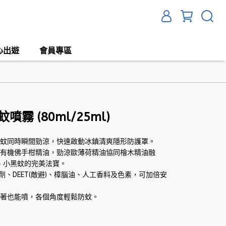
心出遊
會員專區
霧 (80ml/25ml)
防蚊同時瞬間勁涼，快速啟動冰鎮清爽隱形防護罩。
會有機佛手柑精油，勁涼歐薄荷精油協同檜木精油融
、小黑蚊的完美法寶。
腐劑、DEET(敵避)、樟腦油、人工香料及色素，可加倍安
倒著也能噴，各個角度輕鬆防蚊。