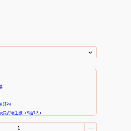
購
值好物
你濕式衛生紙（8抽3入）