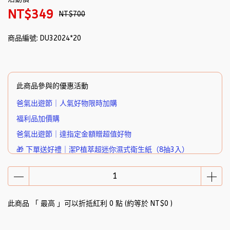
NT$349
NT$700
商品編號:
DU32024*20
此商品參與的優惠活動
爸氣出遊節｜人氣好物限時加購
福利品加價購
爸氣出遊節｜達指定金額贈超值好物
🎁 下單送好禮｜潔P植萃超迷你濕式衛生紙（8抽3入）
此商品 「 最高 」可以折抵紅利
0
點 (約等於
NT$0
)