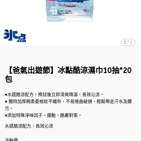
1
/
2
【爸氣出遊節】冰點酷涼濕巾10抽*20
包
●水感酷涼配方，擦拭後立即清爽降溫，長效沁涼。
● 獨特加厚棉柔菱格紋不織布，不易捲曲破損，輕鬆帶走汗水及髒
污。
●添加特殊淨味因子，運動、酷暑對策。
水感酷涼配方、長效沁涼
活動價