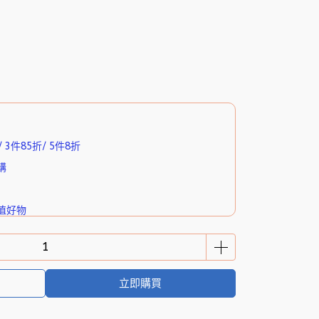
3件85折/ 5件8折
購
值好物
你濕式衛生紙（8抽3入）
立即購買