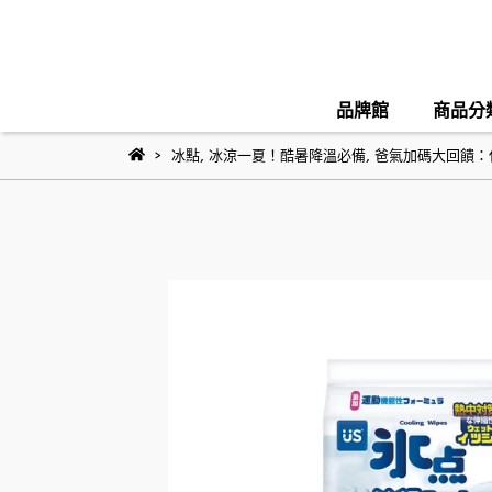
品牌館
商品分
冰點
,
冰涼一夏！酷暑降溫必備
,
爸氣加碼大回饋：任選