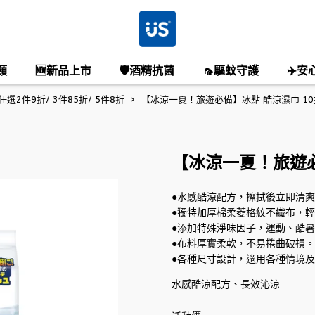
類
🆕新品上市
🛡️酒精抗菌
🦟驅蚊守護
✈️安
2件9折/ 3件85折/ 5件8折
【冰涼一夏！旅遊必備】冰點 酷涼濕巾 10
【冰涼一夏！旅遊必
●水感酷涼配方，擦拭後立即清
●獨特加厚棉柔菱格紋不織布，
●添加特殊淨味因子，運動、酷
●布料厚實柔軟，不易捲曲破損。
●各種尺寸設計，適用各種情境
水感酷涼配方、長效沁涼