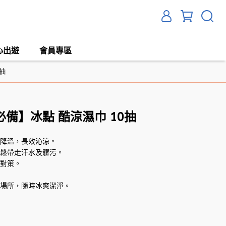
心出遊
會員專區
抽
備】冰點 酷涼濕巾 10抽
爽降溫，長效沁涼。
輕鬆帶走汗水及髒污。
暑對策。
及場所，隨時冰爽潔淨。