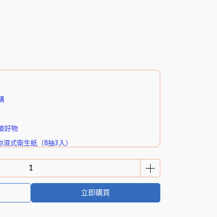
購
值好物
你濕式衛生紙（8抽3入）
立即購買