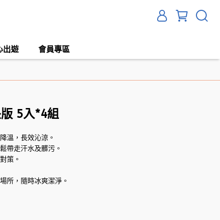
心出遊
會員專區
 5入*4組
爽降溫，長效沁涼。
輕鬆帶走汗水及髒污。
暑對策。
及場所，隨時冰爽潔淨。