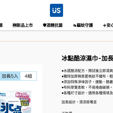
類
🆕新品上市
🛡️酒精抗菌
🦟驅蚊守護
✈️安
冰點酷涼濕巾-加長版
●水感酷涼配方，擦拭後立即清
●獨特加厚棉柔菱格紋不織布，
●添加特殊淨味因子，運動、酷
●布料厚實柔軟，不易捲曲破損。
●各種尺寸設計，適用各種情境
加長設計，清涼掛著走