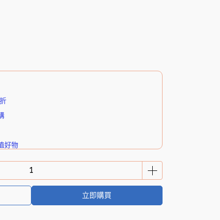
5折
購
值好物
你濕式衛生紙（8抽3入）
立即購買