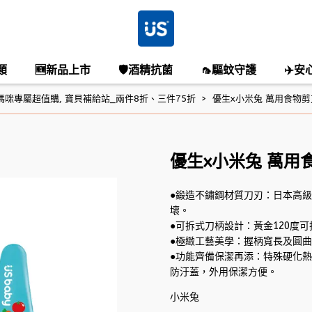
類
🆕新品上市
🛡️酒精抗菌
🦟驅蚊守護
✈️安
媽咪專屬超值購
,
寶貝補給站_兩件8折、三件75折
優生x小米兔 萬用食物剪
優生x小米兔 萬用
●鍛造不鏽鋼材質刀刃：日本高級
壞。
●可拆式刀柄設計：黃金120度
●極緻工藝美學：握柄寬長及圓
●功能齊備保潔再添：特殊硬化
防汙蓋，外用保潔方便。
小米兔