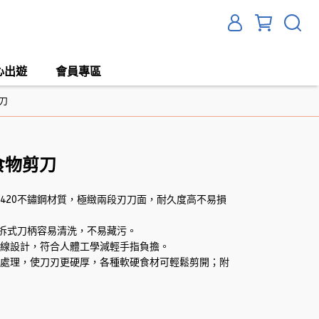
心出遊
會員專區
刀
食物剪刀
420不鏽鋼材質，極緻兩段刃刀面，耐久度高不易損
可拆式刀柄容易清洗，不易藏污。
曲線設計，符合人體工學減輕手指負擔。
熱處理，使刀刃更硬厚，各種軟硬食材可輕鬆剪開；附