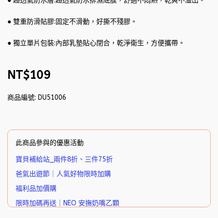
● 超透氣防水層:超透氣防水排濕底膜，舒適不悶熱，乾爽不溢出。
● 雙重防滑貼膠:固定不滑動，好撕不殘膠。
● 獨立單片包裝:內部乳墊貼心閉合，乾淨衛生，方便攜帶。
NT$109
商品編號:
DU51006
此商品參與的優惠活動
寶貝補給站_兩件8折、三件75折
爸氣出遊節｜人氣好物限時加購
福利品加價購
限時加碼再送｜NEO 安撫奶嘴乙顆
爸氣出遊節｜達指定金額贈超值好物