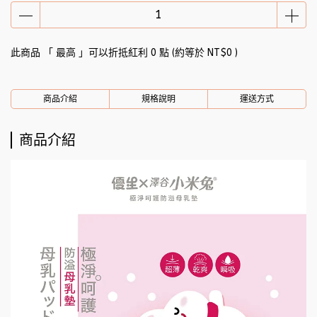
🎁 下單送好禮｜潔P植萃超迷你濕式衛生紙（8抽3入）
此商品 「 最高 」可以折抵紅利
0
點 (約等於
NT$0
)
商品介紹
規格說明
運送方式
商品介紹