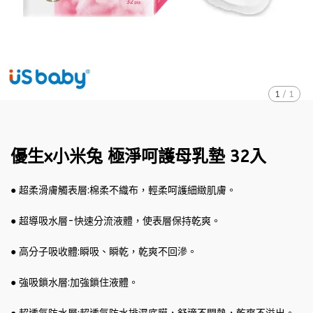
1
/
1
優生x小米兔 極淨呵護母乳墊 32入
● 超柔滑膚觸表層:棉柔不織布，輕柔呵護細緻肌膚。
● 超導吸水層-快速分流液體，使表層保持乾爽。
● 高分子吸收體:瞬吸、瞬乾，乾爽不回滲。
● 強吸鎖水層:加強鎖住液體。