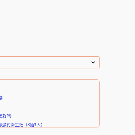
購
值好物
你濕式衛生紙（8抽3入）