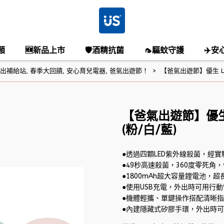
類
🆕新品上市
🛡️酒精抗菌
🦟驅蚊守護
✈️安
出補給站
,
春季大回饋
,
安心育兒電器
,
爸氣出遊節！
【爸氣出遊節】優生 L
【爸氣出遊節】優生
(粉/白/藍)
●透過四顆LED紫外線殺菌，經實驗
●49秒高速殺菌，360度零死角
●1800mAh超大容量鋰電池，
●使用USB充電，外出時可用行
●機體輕攜、單鍵操作搭配清晰
●內建隱藏式矽膠手環，外出時