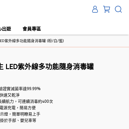
心出遊
會員專區
ED紫外線多功能隨身消毒罐 (粉/白/藍)
 LED紫外線多功能隨身消毒罐
證實滅菌率達99.99%
，快速又乾淨
超長續航力，可連續消毒約400次
動電源充電，簡易方便
指示燈，簡單明瞭易上手
可掛於手部、嬰兒車等