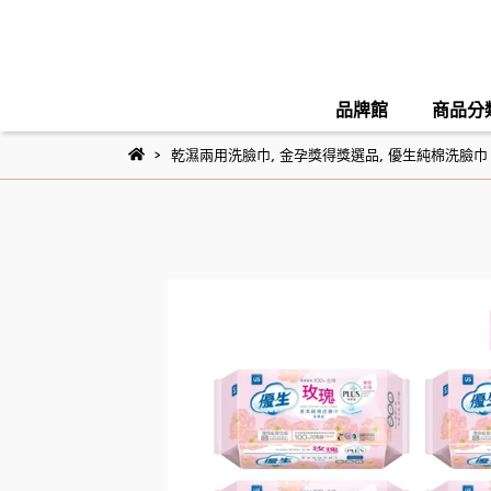
品牌館
商品分
乾濕兩用洗臉巾
,
金孕獎得獎選品
,
優生純棉洗臉巾