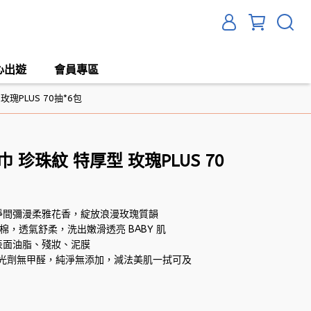
心出遊
會員專區
瑰PLUS 70抽*6包
 珍珠紋 特厚型 玫瑰PLUS 70
淨間彌漫柔雅花香，綻放浪漫玫瑰質韻
棉，透氣舒柔，洗出嫩滑透亮 BABY 肌
表面油脂、殘妝、泥膜
無螢光劑無甲醛，純淨無添加，減法美肌一拭可及