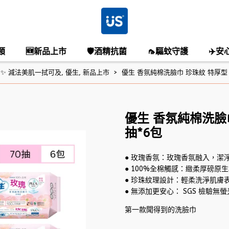
類
🆕新品上市
🛡️酒精抗菌
🦟驅蚊守護
✈️安
 ✨ 減法美肌一拭可及
,
優生
,
新品上市
優生 香氛純棉洗臉巾 珍珠紋 特厚型 玫
優生 香氛純棉洗臉巾
抽*6包
● 玫瑰香氛：玫瑰香氛融入，潔
● 100%全棉觸感：緻柔厚磅原生
● 珍珠紋理設計：輕柔洗淨肌膚
● 無添加更安心： SGS 檢驗
第一款聞得到的洗臉巾