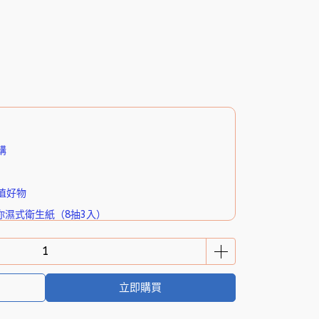
購
值好物
你濕式衛生紙（8抽3入）
立即購買