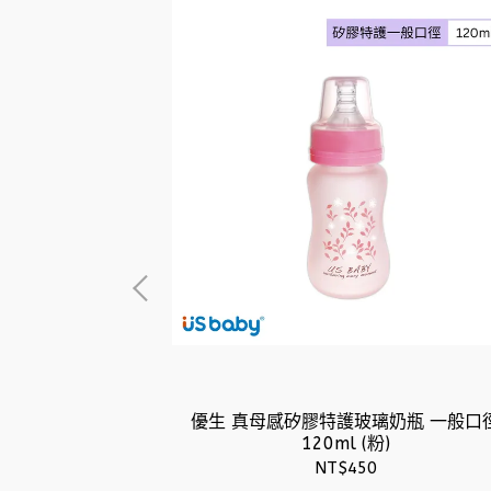
準型 S/L (藍)
優生 真母感矽膠特護玻璃奶瓶 一般口
120ml (粉)
NT$450