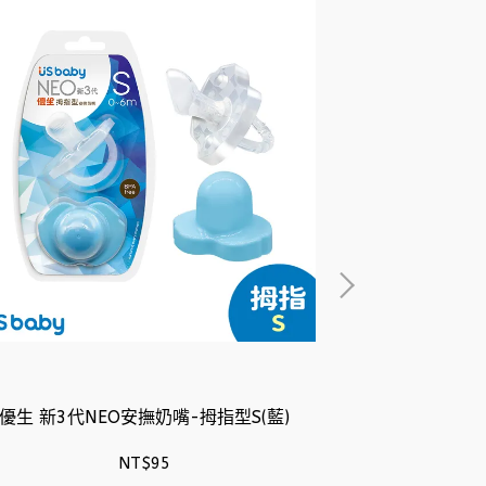
優生 新3代NEO安撫奶嘴-拇指型S(藍)
優生 新3代N
NT$95