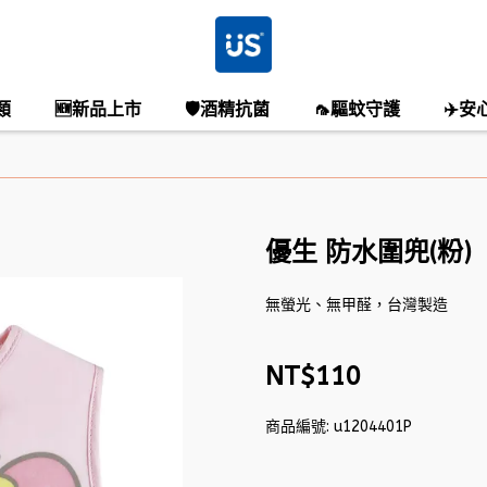
類
🆕新品上市
🛡️酒精抗菌
🦟驅蚊守護
✈️安
優生 防水圍兜(粉)
無螢光、無甲醛，台灣製造
NT$110
商品編號:
u1204401P