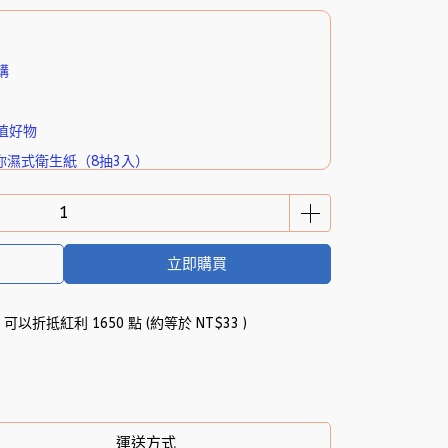
購
值好物
你濕式衛生紙（8抽3入）
立即購買
 」可以折抵紅利
1650
點 (約等於
NT$33
)
運送方式