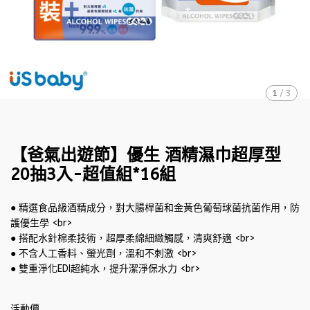
1
/
3
【爸氣出遊節】優生 酒精濕巾超厚型
20抽3入-超值組*16組
● 精選食品級酒精成分，對大腸桿菌和金黃色葡萄球菌抗菌作用，防
護優生學 <br>
● 搭配水針棉柔技術，超厚柔綿細緻觸感，清爽舒適 <br>
● 不含人工香料、螢光劑，溫和不刺激 <br>
● 雙重淨化EDI超純水，提升潔淨保水力 <br>
活動價