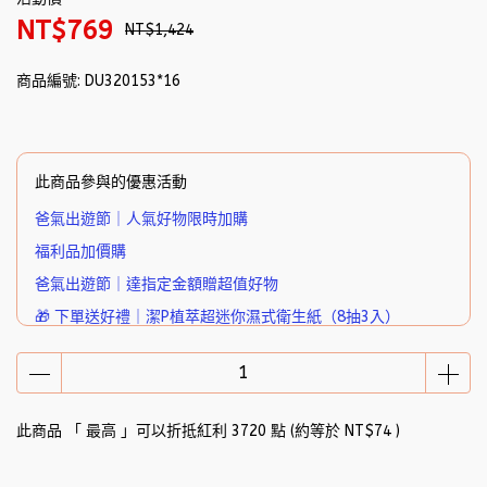
NT$769
NT$1,424
商品編號:
DU320153*16
此商品參與的優惠活動
爸氣出遊節｜人氣好物限時加購
福利品加價購
爸氣出遊節｜達指定金額贈超值好物
🎁 下單送好禮｜潔P植萃超迷你濕式衛生紙（8抽3入）
此商品 「 最高 」可以折抵紅利
3720
點 (約等於
NT$74
)