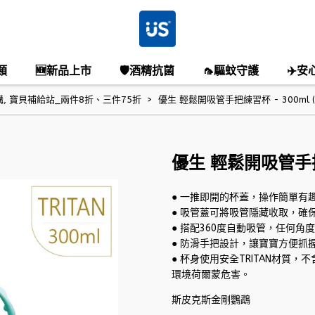
類
🆕新品上市
🛡️酒精抗菌
🦟驅蚊守護
✈️安
購
,
寶貝補給站_兩件8折、三件75折
優生 輕鬆開吸管手把練習杯 - 300ml 
優生 輕鬆開吸管手把練
● 一推即開的杯蓋，操作簡單有
● 吸管蓋可將吸管隱藏收取，確
● 搭配360度自動吸管，任何角
● 防滑手把設計，讓寶寶方便抓
● 杯身使用安全TRITAN材質
環境荷爾蒙危害。
斯皮克斯金剛鸚鵡