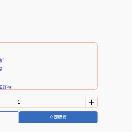
5折
購
值好物
你濕式衛生紙（8抽3入）
立即購買