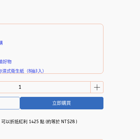
購
值好物
你濕式衛生紙（8抽3入）
立即購買
 」可以折抵紅利
1425
點 (約等於
NT$28
)