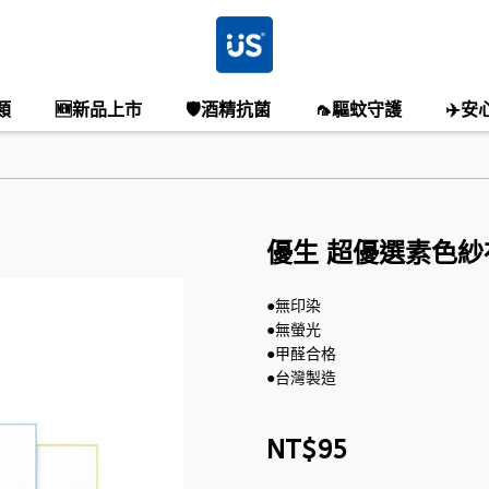
類
🆕新品上市
🛡️酒精抗菌
🦟驅蚊守護
✈️安
優生 超優選素色紗
●無印染
●無螢光
●甲醛合格
●台灣製造
NT$95