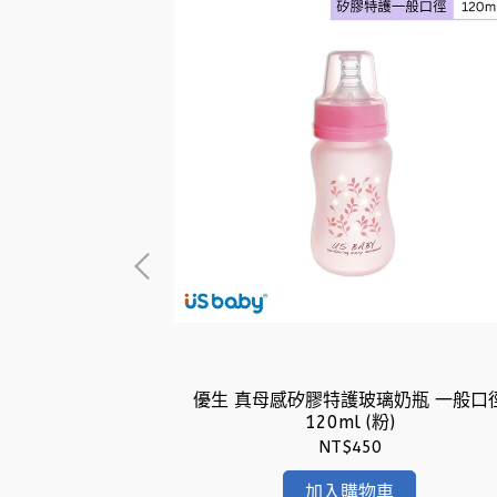
扁型 S/L (橘)
優生 真母感矽膠特護玻璃奶瓶 一般口
120ml (粉)
NT$450
加入購物車