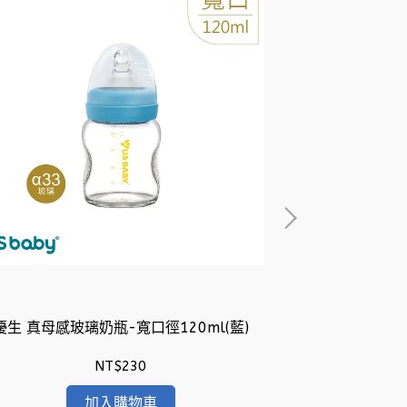
優生 真母感玻璃奶瓶-寬口徑120ml(藍)
優生 純
NT$230
加入購物車