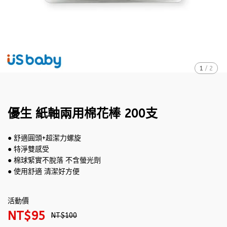
1
/
2
優生 紙軸兩用棉花棒 200支
● 舒適圓頭+超潔力螺旋
● 特淨雙感受
● 棉球緊實不脫落 不含螢光劑
● 使用舒適 清潔好方便
活動價
NT$95
NT$100