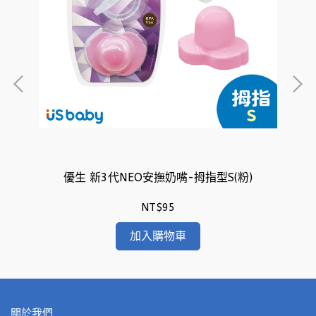
)
優生 新3代NEO安撫奶嘴-拇指型S(粉)
NT$95
加入購物車
關於我們