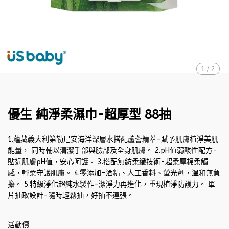
1
/
2
優生 純淨柔濕巾-超厚型 88抽
1.蘊藏義大利第勒尼安海洋深層水搭配蘆薈精萃-賦予肌膚植淨美肌
能量， 同時輔以清潔手部與臉部及全身肌膚。 2.pH值弱酸性配方-
貼近肌膚pH值，安心呵護。 3.搭配無紡柔纖技術-超柔厚棉柔觸
感，輕柔守護肌膚。 4.零添加-酒精、人工香料、螢光劑，溫和無負
擔。 5.特級淨化超純水製作-潔淨力再進化，重現植淨防護力。 單
片抽取設計-隨時輕鬆抽，好抽不連張。
活動價