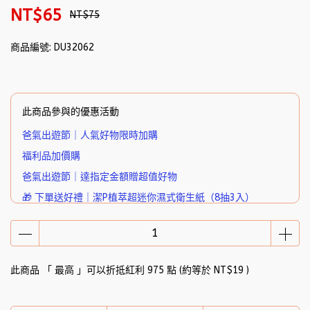
NT$65
NT$75
商品編號:
DU32062
此商品參與的優惠活動
爸氣出遊節｜人氣好物限時加購
福利品加價購
爸氣出遊節｜達指定金額贈超值好物
🎁 下單送好禮｜潔P植萃超迷你濕式衛生紙（8抽3入）
此商品 「 最高 」可以折抵紅利
975
點 (約等於
NT$19
)