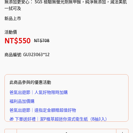
無添加更安心： SGS 檢驗無螢光劑無甲醛，純淨無添加，減法美肌
一拭可及
新品上市
活動價
NT$550
NT$708
商品編號:
GU323063*12
此商品參與的優惠活動
爸氣出遊節｜人氣好物限時加購
福利品加價購
爸氣出遊節｜達指定金額贈超值好物
🎁 下單送好禮｜潔P植萃超迷你濕式衛生紙（8抽3入）