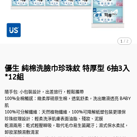
1
/
2
優生 純棉洗臉巾珍珠紋 特厚型 6抽3入
*12組
隨手包: 小包裝設計，出差旅行，輕鬆攜帶
100%全棉觸感：緻柔厚磅原生棉，透氣舒柔，洗出嫩滑透亮 BABY
肌
100%可分解纖維：天然植物纖維，100%可降解紙塑包裝更環保
珍珠紋理設計：輕柔洗淨肌膚表面油脂、殘妝、泥膜
乾濕兩用：乾式輕壓瞬吸，取代毛巾易生菌藏汙；濕式保水柔拭，
卸妝潔顏濕敷清潔