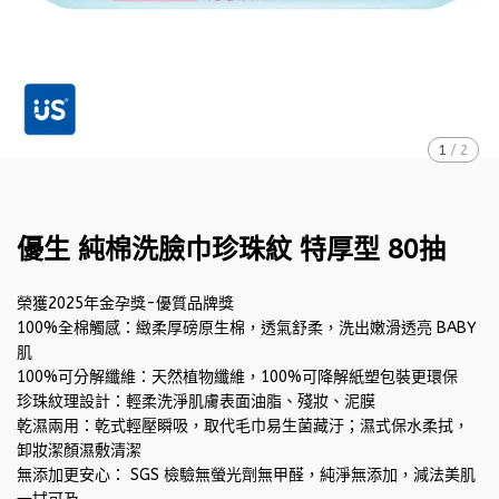
1
/
2
優生 純棉洗臉巾珍珠紋 特厚型 80抽
榮獲2025年金孕獎-優質品牌獎
100%全棉觸感：緻柔厚磅原生棉，透氣舒柔，洗出嫩滑透亮 BABY
肌
100%可分解纖維：天然植物纖維，100%可降解紙塑包裝更環保
珍珠紋理設計：輕柔洗淨肌膚表面油脂、殘妝、泥膜
乾濕兩用：乾式輕壓瞬吸，取代毛巾易生菌藏汙；濕式保水柔拭，
卸妝潔顏濕敷清潔
無添加更安心： SGS 檢驗無螢光劑無甲醛，純淨無添加，減法美肌