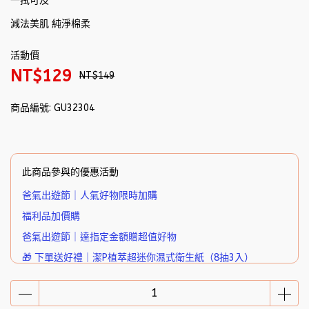
一拭可及
減法美肌 純淨棉柔
活動價
NT$129
NT$149
商品編號:
GU32304
此商品參與的優惠活動
爸氣出遊節｜人氣好物限時加購
福利品加價購
爸氣出遊節｜達指定金額贈超值好物
🎁 下單送好禮｜潔P植萃超迷你濕式衛生紙（8抽3入）