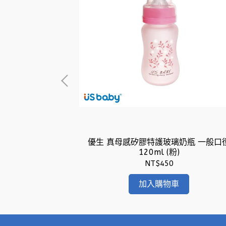
N奶瓶 寬口徑
l)
優生 真母感矽膠特護玻璃奶瓶 一般口
120ml (粉)
NT$450
加入購物車