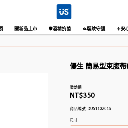
類
🆕新品上市
🛡️酒精抗菌
🦟驅蚊守護
✈️安
優生 簡易型束腹帶(
活動價
NT$350
商品編號:
DU5110201S
尺寸