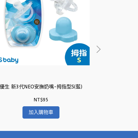
優生 新3代NEO安撫奶嘴-拇指型S(藍)
優生 新3代N
NT$95
加入購物車