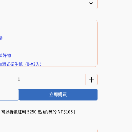
購
值好物
你濕式衛生紙（8抽3入）
立即購買
 」可以折抵紅利
5250
點 (約等於
NT$105
)