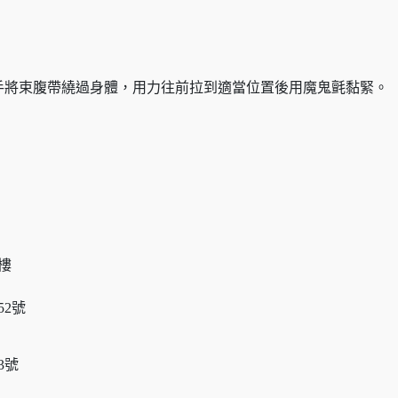
手將束腹帶繞過身體，用力往前拉到適當位置後用魔鬼氈黏緊。
。
樓
52號
3號