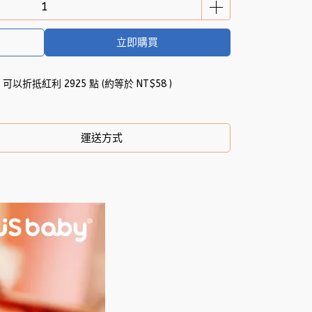
你濕式衛生紙（8抽3入）
立即購買
 」可以折抵紅利
2925
點 (約等於
NT$58
)
運送方式