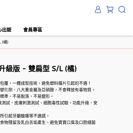
心出遊
會員專區
(橘)
版 - 雙扁型 S/L (橘)
不包覆，一體成型技術，避免塑料檔片引起的不適！
含塑化劑、八大重金屬及亞硝胺，不會釋放有毒物質。
全標準，不易脫落，不易變形。
大過敏測試、皮膚刺激測試、細胞毒性試驗，功能升級、安
期所引起牙齦酸癢等不適感。
止食物殘留及乳白舌垢產生，避免寶寶口臭及口腔細菌