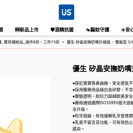
類
🆕新品上市
🛡️酒精抗菌
🦟驅蚊守護
✈️安
購
,
寶貝補給站_兩件8折、三件75折
優生 矽晶安撫奶嘴升級版 - 雙扁型 S/L 
優生 矽晶安撫奶嘴升級
●接近寶寶唇鼻曲線，安全透氣
●採用醫療用品級白金矽膠，不
●實驗證明，耐拉力超越歐美安
●嚴格通過國際ISO10993極
全升級。
●咬牙固齒，有效緩解乳牙發育
●乳首不留舌苔功能，可有效防
感染。