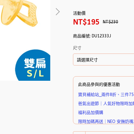
活動價
NT$195
NT$230
商品編號:
DU12333J
尺寸
此商品參與的優惠活動
寶貝補給站_兩件8折、三件7
爸氣出遊節｜人氣好物限時加
福利品加價購
限時加碼再送｜NEO 安撫奶
爸氣出遊節｜達指定金額贈超