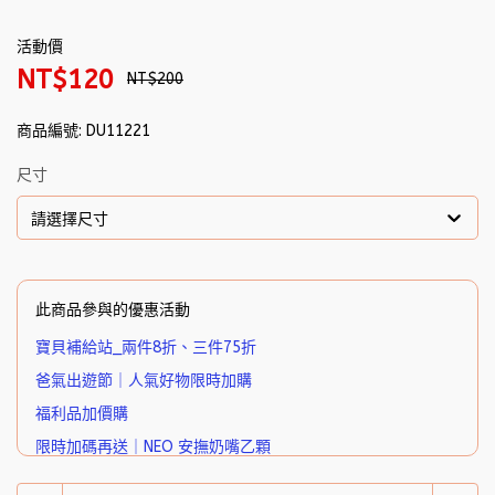
活動價
NT$120
NT$200
商品編號:
DU11221
尺寸
請選擇尺寸
此商品參與的優惠活動
寶貝補給站_兩件8折、三件75折
爸氣出遊節｜人氣好物限時加購
福利品加價購
限時加碼再送｜NEO 安撫奶嘴乙顆
爸氣出遊節｜達指定金額贈超值好物