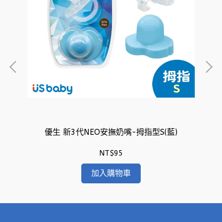
藍)
優生 新3代NEO安撫奶嘴-拇指型S(藍)
NT$95
加入購物車