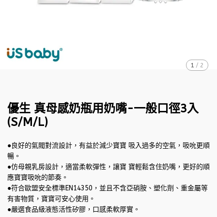
1
/
2
優生 真母感奶瓶用奶嘴-一般口徑3入
(S/M/L)
●良好的氣閥對流設計，有益於減少寶寶 吸入過多的空氣，吸吮更順
暢。
●仿母親乳房設計，適當柔軟彈性，讓寶 寶輕鬆含住奶嘴，更好的順
應寶寶吸吮的節奏。
●符合歐盟安全標準EN14350，並且不含亞硝胺、塑化劑、重金屬等
有害物質，寶寶可安心使用。
●嚴選食品級液態活性矽膠，口感柔軟厚實。