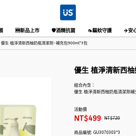
類
🆕新品上市
🛡️酒精抗菌
🦟驅蚊守護
✈️安
優生 植淨清新西柚奶瓶清潔劑-補充包900ml*3包
優生 植淨清新西柚奶
組合內含：
優生 植淨清新西柚奶瓶清潔劑補充包
活動價
NT$499
NT$720
商品編號:
GU3070303*3