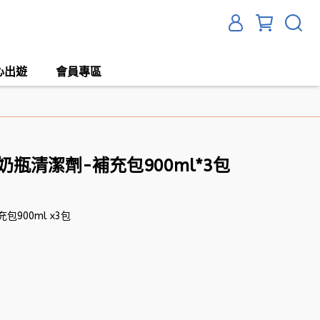
心出遊
會員專區
瓶清潔劑-補充包900ml*3包
900ml x3包