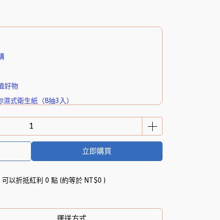
購
值好物
你濕式衛生紙（8抽3入）
立即購買
 」可以折抵紅利
0
點 (約等於
NT$0
)
運送方式