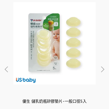
優生 儲乳奶瓶矽膠墊片-一般口徑5入