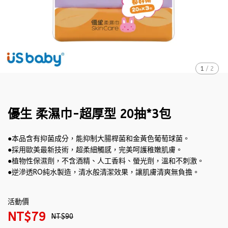
1
/
2
優生 柔濕巾-超厚型 20抽*3包
●本品含有抑菌成分，能抑制大腸桿菌和金黃色葡萄球菌。
●採用歐美最新技術，超柔細觸感，完美呵護稚嫩肌膚。
●植物性保濕劑，不含酒精、人工香料、螢光劑，溫和不刺激。
●逆滲透RO純水製造，清水般清潔效果，讓肌膚清爽無負擔。
活動價
NT$79
NT$90