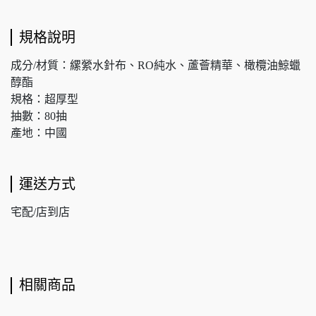
規格說明
成分/材質：縲縈水針布、RO純水、蘆薈精華、橄欖油鯨蠟
醇酯
規格：超厚型
抽數：80抽
產地：中國
運送方式
宅配/店到店
相關商品