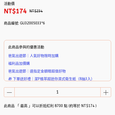
活動價
NT$174
NT$234
商品編號:
GU32005033*6
此商品參與的優惠活動
爸氣出遊節｜人氣好物限時加購
福利品加價購
爸氣出遊節｜達指定金額贈超值好物
🎁 下單送好禮｜潔P植萃超迷你濕式衛生紙（8抽3入）
此商品 「 最高 」可以折抵紅利
8700
點 (約等於
NT$174
)