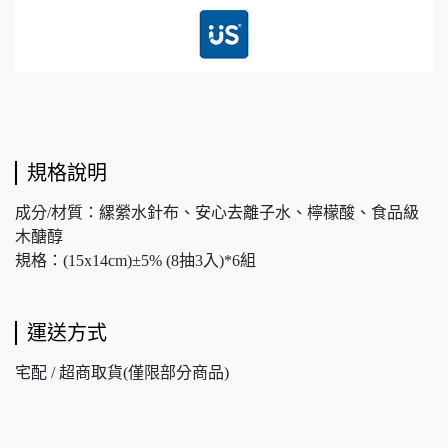
規格說明
成分/材質：縲縈水針布、安心去離子水、檸檬酸、食品級
木醣醇
規格：(15x14cm)±5% (8抽3入)*6組
運送方式
宅配 / 超商取貨(僅限部分商品)