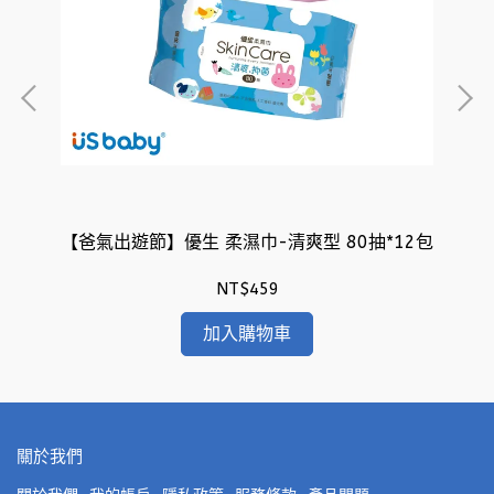
12
【爸氣出遊節】優生 柔濕巾-清爽型 80抽*12包
【
NT$459
加入購物車
關於我們