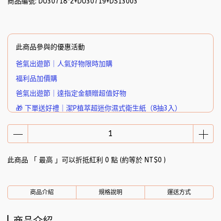
商品編號:
DU30718*2+DU30719+DS13003
此商品參與的優惠活動
爸氣出遊節｜人氣好物限時加購
福利品加價購
爸氣出遊節｜達指定金額贈超值好物
🎁 下單送好禮｜潔P植萃超迷你濕式衛生紙（8抽3入）
此商品 「 最高 」可以折抵紅利
0
點 (約等於
NT$0
)
商品介紹
規格說明
運送方式