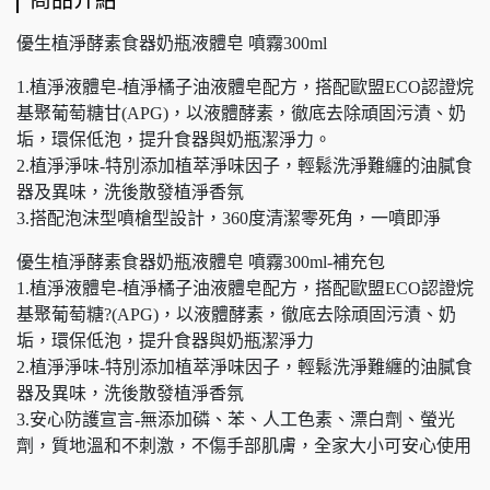
商品介紹
優生植淨酵素食器奶瓶液體皂 噴霧300ml
1.植淨液體皂-植淨橘子油液體皂配方，搭配歐盟ECO認證烷
基聚葡萄糖甘(APG)，以液體酵素，徹底去除頑固污漬、奶
垢，環保低泡，提升食器與奶瓶潔淨力。
2.植淨淨味-特別添加植萃淨味因子，輕鬆洗淨難纏的油膩食
器及異味，洗後散發植淨香氛
3.搭配泡沫型噴槍型設計，360度清潔零死角，一噴即淨
優生植淨酵素食器奶瓶液體皂 噴霧300ml-補充包
1.植淨液體皂-植淨橘子油液體皂配方，搭配歐盟ECO認證烷
基聚葡萄糖?(APG)，以液體酵素，徹底去除頑固污漬、奶
垢，環保低泡，提升食器與奶瓶潔淨力
2.植淨淨味-特別添加植萃淨味因子，輕鬆洗淨難纏的油膩食
器及異味，洗後散發植淨香氛
3.安心防護宣言-無添加磷、苯、人工色素、漂白劑、螢光
劑，質地溫和不刺激，不傷手部肌膚，全家大小可安心使用