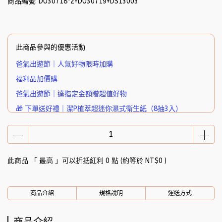
商品編號:
DU30718*2+DU30719+DS13003
此商品參與的優惠活動
爸氣出遊節｜人氣好物限時加購
福利品加價購
爸氣出遊節｜達指定金額贈超值好物
🎁 下單送好禮｜潔P植萃超迷你濕式衛生紙（8抽3入）
此商品 「 最高 」可以折抵紅利
0
點 (約等於
NT$0
)
商品介紹
規格說明
運送方式