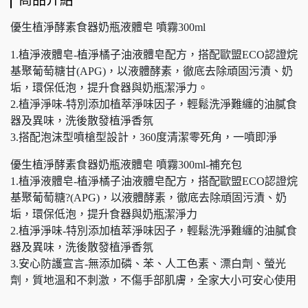
商品介紹
優生植淨酵素食器奶瓶液體皂 噴霧300ml
1.植淨液體皂-植淨橘子油液體皂配方，搭配歐盟ECO認證烷
基聚葡萄糖甘(APG)，以液體酵素，徹底去除頑固污漬、奶
垢，環保低泡，提升食器與奶瓶潔淨力。
2.植淨淨味-特別添加植萃淨味因子，輕鬆洗淨難纏的油膩食
器及異味，洗後散發植淨香氛
3.搭配泡沫型噴槍型設計，360度清潔零死角，一噴即淨
優生植淨酵素食器奶瓶液體皂 噴霧300ml-補充包
1.植淨液體皂-植淨橘子油液體皂配方，搭配歐盟ECO認證烷
基聚葡萄糖?(APG)，以液體酵素，徹底去除頑固污漬、奶
垢，環保低泡，提升食器與奶瓶潔淨力
2.植淨淨味-特別添加植萃淨味因子，輕鬆洗淨難纏的油膩食
器及異味，洗後散發植淨香氛
3.安心防護宣言-無添加磷、苯、人工色素、漂白劑、螢光
劑，質地溫和不刺激，不傷手部肌膚，全家大小可安心使用