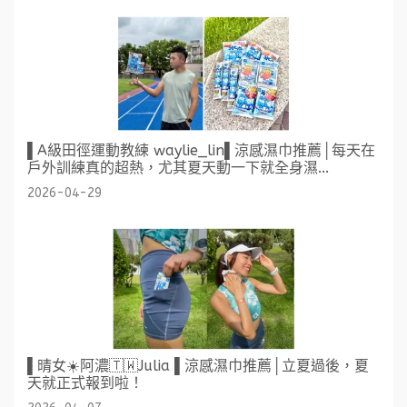
▌A級田徑運動教練 waylie_lin▌涼感濕巾推薦│每天在
戶外訓練真的超熱，尤其夏天動一下就全身濕...
2026-04-29
▌晴女☀️阿濃🇹🇼Julia ▌涼感濕巾推薦│立夏過後，夏
天就正式報到啦！