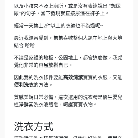
以及小孩來不及上廁所，或是沒有表達說出 "想尿
尿"的句子，當下發現就直接尿溼在褲子上。
經常一天換上2件以上的衣褲也不為過呢~
最近我還察覺到，弟弟喜歡整個人趴在地上與大地
結合 哈哈
不論是家裡的地板、公園地上，都會這麼做，我感
覺他非常的容易放鬆自己。
因此我的洗衣條件要能
高效清潔
寶寶的衣服，又能
便利洗衣
的方法。
質感美媽日常必備，這次選用的洗衣精是優生嬰兒
植淨酵素洗衣液體皂，呵護寶寶衣物。
洗衣方式