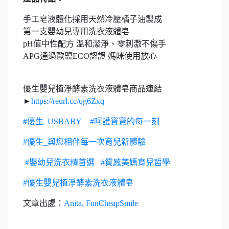
手工皂液體化採用天然冷壓橘子油製成
第一支嬰幼兒專用洗衣液體皂
pH值中性配方 溫和潔淨、零刺激不傷手
APG通過歐盟ECO認證 媽咪使用放心
優生嬰兒植淨酵素洗衣液體皂商品連結
►
https://reurl.cc/qg6Zxq
#優生_USBABY
#呵護寶寶的每一刻
#優生_與您相伴每一次育兒新體驗
#嬰幼兒洗衣精首選
#質感美媽育兒哲學
#優生嬰兒植淨酵素洗衣液體皂
文章出處：
Anita, FunCheapSmile