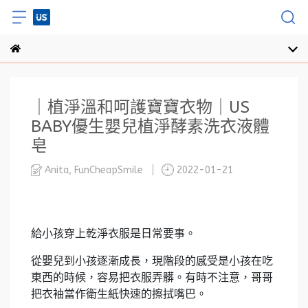
｜植淨溫和呵護寶寶衣物｜US
BABY優生嬰兒植淨酵素洗衣液體
皂
Anita, FunCheapSmile
2022-01-21
給小孩穿上乾淨衣服是日常要事。
從嬰兒到小孩逐漸成長，現階段的感受是小孩在吃
東西的時候，容易把衣服弄髒。有時不注意，哥哥
把衣袖當作衛生紙快速的擦拭嘴巴。