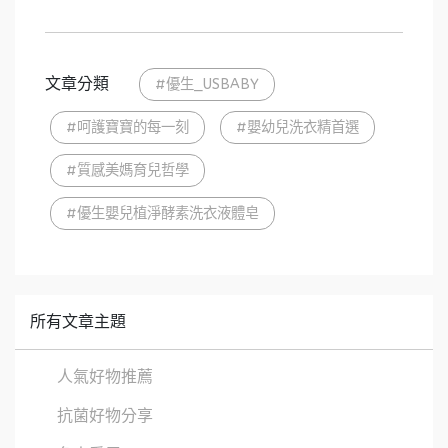
文章分類
#優生_USBABY
#呵護寶寶的每一刻
#嬰幼兒洗衣精首選
#質感美媽育兒哲學
#優生嬰兒植淨酵素洗衣液體皂
所有文章主題
人氣好物推薦
抗菌好物分享