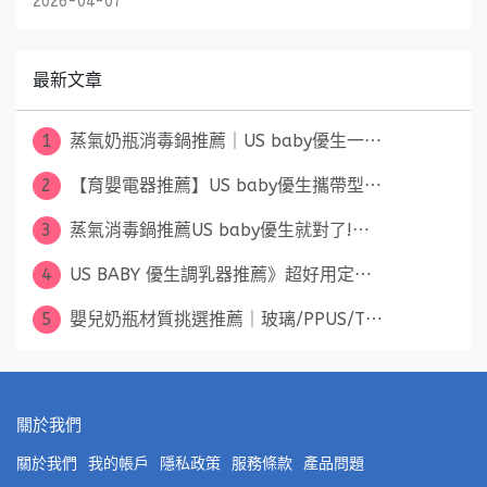
2026-04-07
最新文章
1
蒸氣奶瓶消毒鍋推薦｜US baby優生一⋯
2
【育嬰電器推薦】US baby優生攜帶型⋯
3
蒸氣消毒鍋推薦US baby優生就對了!⋯
4
US BABY 優生調乳器推薦》超好用定⋯
5
嬰兒奶瓶材質挑選推薦｜玻璃/PPUS/T⋯
關於我們
關於我們
我的帳戶
隱私政策
服務條款
產品問題