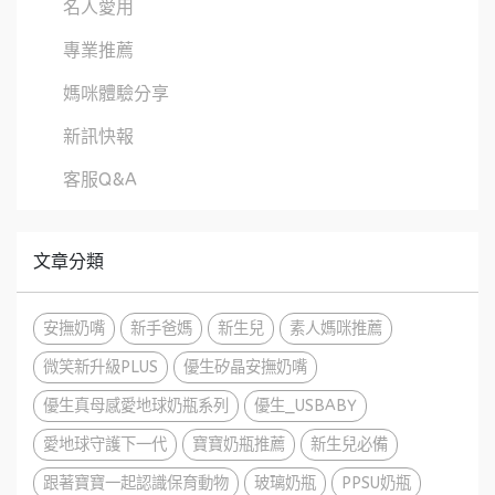
名人愛用
專業推薦
媽咪體驗分享
新訊快報
客服Q&A
文章分類
安撫奶嘴
新手爸媽
新生兒
素人媽咪推薦
微笑新升級PLUS
優生矽晶安撫奶嘴
優生真母感愛地球奶瓶系列
優生_USBABY
愛地球守護下一代
寶寶奶瓶推薦
新生兒必備
跟著寶寶一起認識保育動物
玻璃奶瓶
PPSU奶瓶