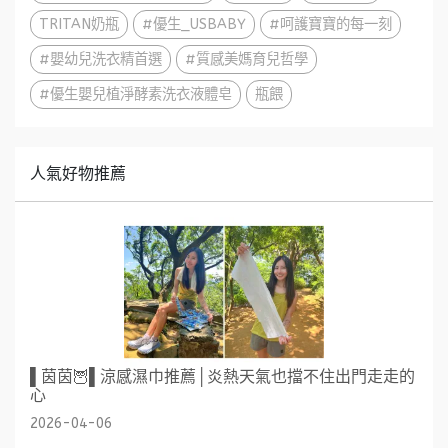
TRITAN奶瓶
#優生_USBABY
#呵護寶寶的每一刻
#嬰幼兒洗衣精首選
#質感美媽育兒哲學
#優生嬰兒植淨酵素洗衣液體皂
瓶餵
人氣好物推薦
▌茵茵🦉▌涼感濕巾推薦│炎熱天氣也擋不住出門走走的
心
2026-04-06