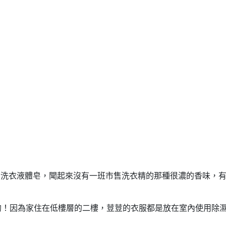
酵素洗衣液體皂，聞起來沒有一班市售洗衣精的那種很濃的香味，
的！因為家住在低樓層的二樓，荳荳的衣服都是放在室內使用除