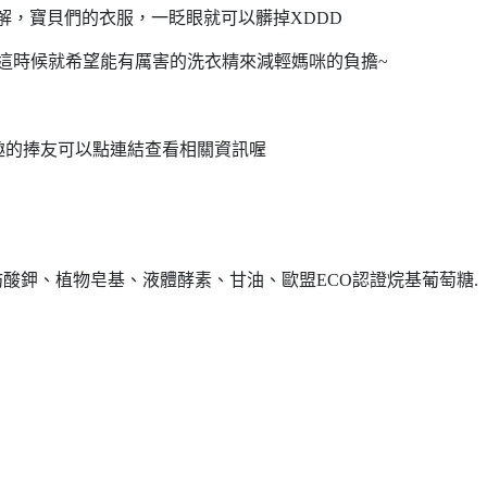
解，寶貝們的衣服，一眨眼就可以髒掉XDDD
這時候就希望能有厲害的洗衣精來減輕媽咪的負擔~
趣的捧友可以點連結查看相關資訊喔
酸鉀、植物皂基、液體酵素、甘油、歐盟ECO認證烷基葡萄糖.
）