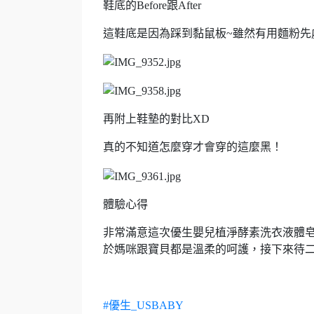
鞋底的Before跟After
這鞋底是因為踩到黏鼠板~雖然有用麵粉先
再附上鞋墊的對比XD
真的不知道怎麼穿才會穿的這麼黑！
體驗心得
非常滿意這次優生嬰兒植淨酵素洗衣液體皂
於媽咪跟寶貝都是溫柔的呵護，接下來待
#優生_USBABY