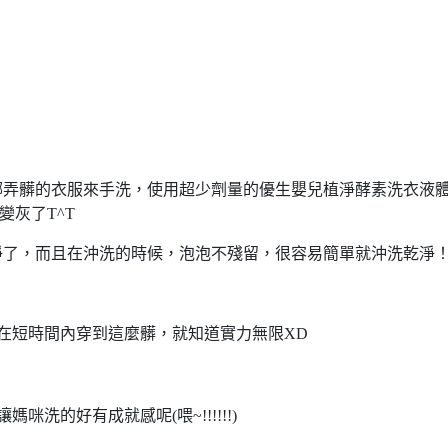
哪弄髒的衣服來手洗，使用超少劑量的優生嬰兒植淨酵素洗衣液
變灰了T^T
淨了，而且在沖洗的時候，泡泡不殘留，很容易簡單就沖洗乾淨
在短時間內穿到這麼髒，就知道實力無限XD
洗的好有成就感呢(喂~!!!!!!)