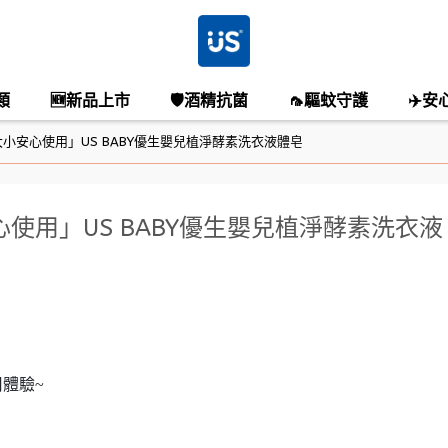
類
🆕新品上市
🛡️酒精抗菌
🦟驅蚊守護
✈️安
小安心使用」US BABY優生嬰兒植淨酵素洗衣液體皂
使用」US BABY優生嬰兒植淨酵素洗衣液
體驗~