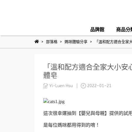
品牌館
商品分
部落格
媽咪體驗分享
「溫和配方適合全家大
「溫和配方適合全家大小安心
體皂
Yi-Luen Hsu
2022-01-21
這次很幸運抽到【嬰兒與母親】提供的試用
是每位媽咪都用得到的唷！