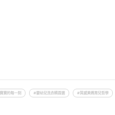
護寶寶的每一刻
#嬰幼兒洗衣精首選
#質感美媽育兒哲學