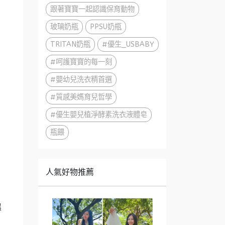
跟著寶寶一起認識保育動物
玻璃奶瓶
PPSU奶瓶
TRITAN奶瓶
#優生_USBABY
#呵護寶寶的每一刻
#嬰幼兒洗衣精首選
#質感美媽育兒哲學
#優生嬰兒植淨酵素洗衣液體皂
瓶餵
人氣好物推薦
有
濕