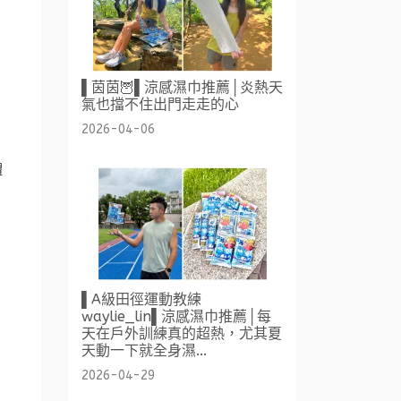
▌茵茵🦉▌涼感濕巾推薦│炎熱天
氣也擋不住出門走走的心
2026-04-06
體
！
▌A級田徑運動教練
waylie_lin▌涼感濕巾推薦│每
天在戶外訓練真的超熱，尤其夏
天動一下就全身濕...
2026-04-29