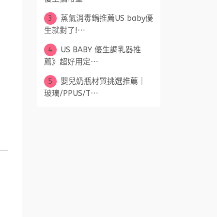
3
蒸氣消毒鍋推薦US baby優
生就對了!⋯
4
US BABY 優生調乳器推
薦》超好用定⋯
5
嬰兒奶瓶材質挑選推薦｜
玻璃/PPUS/T⋯