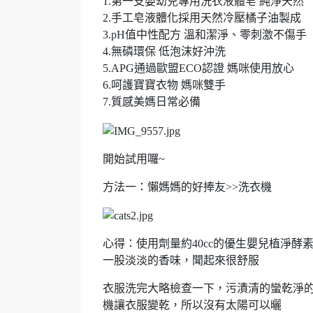
1.第一支嬰幼兒專用洗衣液體皂 純淨天然
2.手工皂液體化採用天然冷壓橘子油製成
3.pH值中性配方 溫和潔淨、零刺激不傷手
4.無磷環保 低泡沫好沖洗
5.APG通過歐盟ECO認證 媽咪使用放心
6.呵護寶寶衣物 媽咪雙手
7.質感美媽日常必備
開始試用囉~
方法一：懶媽媽的好捧友>>洗衣機
心得：使用劑量約40cc的優生嬰兒植淨
一股淡淡的香味，聞起來很舒服
衣服洗完大略檢查一下，污漬清的蠻乾淨
機讓衣服變乾，所以沒有太陽可以曬