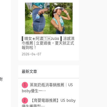
▌晴女☀️阿濃🇹🇼Julia ▌涼感濕
巾推薦│立夏過後，夏天就正式
報到啦！
2026-04-07
最新文章
對
1
蒸氣奶瓶消毒鍋推薦｜US
baby優生一⋯
2
【育嬰電器推薦】US baby
優生攜帶型⋯