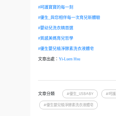
#呵護寶寶的每一刻
#優生_與您相伴每一次育兒新體驗
#嬰幼兒洗衣精首選
#質感美媽育兒哲學
#優生嬰兒植淨酵素洗衣液體皂
文章出處：
Yi-Luen Hsu
文章分類
#優生_USBABY
#呵
#優生嬰兒植淨酵素洗衣液體皂