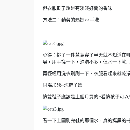
但衣服乾了還是有淡淡好聞的香味
方法二：勤勞的媽媽>>手洗
心得：挑了一件荳荳穿了半天就不知道在
皂，用手搓一下，泡泡不多，但水一下就...
再輕輕用洗衣刷刷一下，衣服看起來就乾
同場加映~洗鞋子篇
這雙鞋子應該是上個月買的~看這孩子可以
看一下上圖刷完鞋的那個水，真的挺黑的~讓媽咪