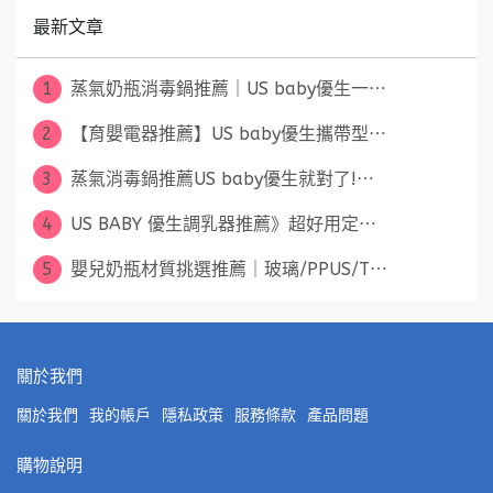
最新文章
1
蒸氣奶瓶消毒鍋推薦｜US baby優生一⋯
2
【育嬰電器推薦】US baby優生攜帶型⋯
3
蒸氣消毒鍋推薦US baby優生就對了!⋯
4
US BABY 優生調乳器推薦》超好用定⋯
5
嬰兒奶瓶材質挑選推薦｜玻璃/PPUS/T⋯
關於我們
關於我們
我的帳戶
隱私政策
服務條款
產品問題
購物說明