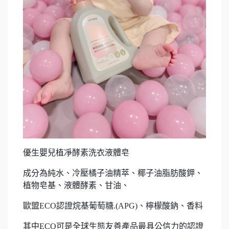
優生嬰兒植凈酵素洗衣液體皂
成分為純水、冷壓橘子油精萃、椰子油脂肪酸鉀、
植物皂基、液體酵素、甘油、
歐盟ECO認證烷基葡萄糖.(APG)、檸檬酸鈉、香料
其中ECO可是全球生態友善產品最具公信力的認證