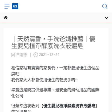
｜天然清香，手洗爸媽推薦｜優
生嬰兒植淨酵素洗衣液體皂
王瀧德
2021-12-29
相信家裡有寶寶的家長們，一定都聽過優生這個品
牌吧!
我們家大人都會使用優生的乾洗手唷~
畢竟這是間提供最專業、最安全的婦幼用品的國際
化公司
很榮幸這次收到【
優生嬰兒植凈酵素洗衣液體皂
】
的試用產品