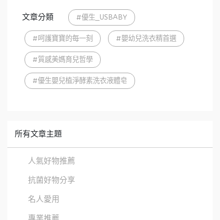
文章分類
#優生_USBABY
#呵護寶寶的每一刻
#嬰幼兒洗衣精首選
#質感美媽育兒哲學
#優生嬰兒植淨酵素洗衣液體皂
所有文章主題
人氣好物推薦
抗菌好物分享
名人愛用
專業推薦