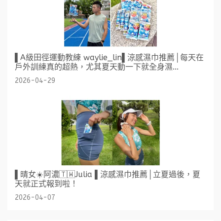
▌A級田徑運動教練 waylie_lin▌涼感濕巾推薦│每天在
戶外訓練真的超熱，尤其夏天動一下就全身濕...
2026-04-29
▌晴女☀️阿濃🇹🇼Julia ▌涼感濕巾推薦│立夏過後，夏
天就正式報到啦！
2026-04-07