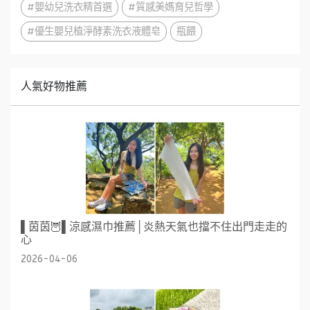
#嬰幼兒洗衣精首選
#質感美媽育兒哲學
#優生嬰兒植淨酵素洗衣液體皂
瓶餵
人氣好物推薦
▌茵茵🦉▌涼感濕巾推薦│炎熱天氣也擋不住出門走走的
心
2026-04-06