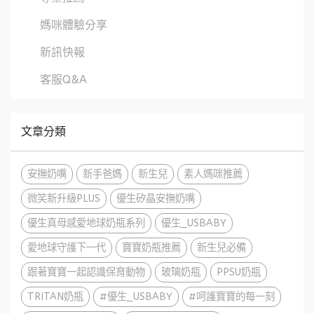
媽咪體驗分享
新訊快報
客服Q&A
文章分類
安撫奶嘴
新手爸媽
新生兒
素人媽咪推薦
微笑新升級PLUS
優生矽晶安撫奶嘴
優生真母感愛地球奶瓶系列
優生_USBABY
愛地球守護下一代
寶寶奶瓶推薦
新生兒必備
跟著寶寶一起認識保育動物
玻璃奶瓶
PPSU奶瓶
TRITAN奶瓶
#優生_USBABY
#呵護寶寶的每一刻