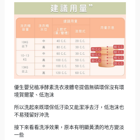
優生嬰兒植凈酵素洗衣液體皂提倡無磷環保沒有環
境賀爾蒙、低泡沫
所以洗起來既環保低汙染又能潔淨去汙，低泡沫也
不易殘留好沖洗
接下來看看洗淨效果，原本有明顯黃漬的地方變淡
一些