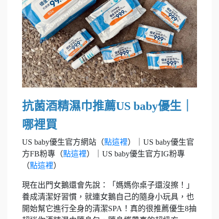
抗菌酒精濕巾推薦US baby優生｜
哪裡買
US baby優生官方網站（
點這裡
）｜US baby優生官
方FB粉專（
點這裡
）｜US baby優生官方IG粉專
（
點這裡
）
現在出門女鵝還會先說：「媽媽你桌子還沒擦！」
養成清潔好習慣，就連女鵝自己的隨身小玩具，也
開始幫它進行全身的清潔SPA！真的很推薦優生8抽