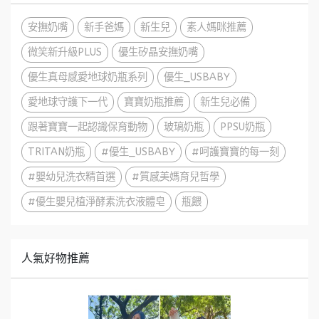
安撫奶嘴
新手爸媽
新生兒
素人媽咪推薦
微笑新升級PLUS
優生矽晶安撫奶嘴
優生真母感愛地球奶瓶系列
優生_USBABY
愛地球守護下一代
寶寶奶瓶推薦
新生兒必備
跟著寶寶一起認識保育動物
玻璃奶瓶
PPSU奶瓶
TRITAN奶瓶
#優生_USBABY
#呵護寶寶的每一刻
#嬰幼兒洗衣精首選
#質感美媽育兒哲學
#優生嬰兒植淨酵素洗衣液體皂
瓶餵
人氣好物推薦