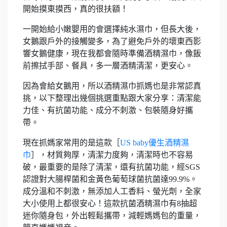
開始摸東摸西，真的很扶額！
一開始給小嫩嬰用的會選擇純水濕巾，但長大後，
女鵝跟戶外的接觸變多，為了避免戶外的壞東西影
響女鵝健康，現在我都會隨時準備酒精濕巾，像飯
前擦拭手部、餐具，多一層酒精清潔，更安心。
因為會給女鵝用，所以酒精濕巾抓媽也是非常認真
挑，以下整理出幾個挑選重點跟大家分享：清潔能
力佳、有抗菌功能、成分不刺激、包裝隨身好攜
帶。
現在抓媽家常用的是這款［
US baby優生酒精濕
巾
］，材質夠厚，清潔力度夠，清潔時也不容易
破，最重要的是除了清潔，還有抗菌功能，經SGS
認證對大腸桿菌和金黃色葡萄球菌抗菌達99.9%。
成分溫和不刺激，無添加人工香料、螢光劑，全家
大小使用上都很安心！這款抗菌酒精濕巾有8抽超
迷你隨身包，外出輕鬆攜帶，減輕媽媽包的重量，