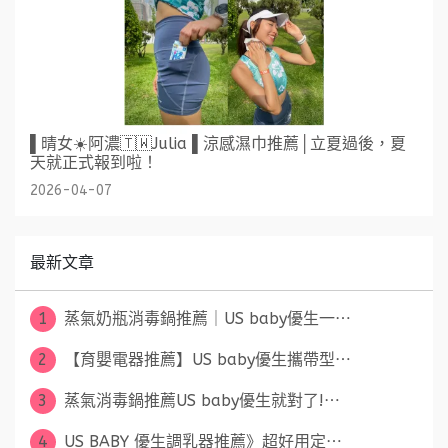
▌晴女☀️阿濃🇹🇼Julia ▌涼感濕巾推薦│立夏過後，夏
天就正式報到啦！
2026-04-07
最新文章
1
蒸氣奶瓶消毒鍋推薦｜US baby優生一⋯
2
【育嬰電器推薦】US baby優生攜帶型⋯
3
蒸氣消毒鍋推薦US baby優生就對了!⋯
4
US BABY 優生調乳器推薦》超好用定⋯