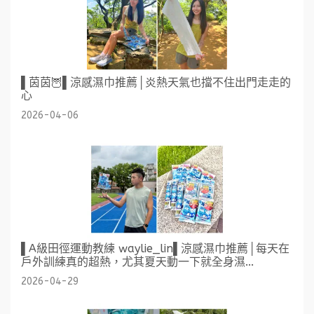
▌茵茵🦉▌涼感濕巾推薦│炎熱天氣也擋不住出門走走的
心
2026-04-06
▌A級田徑運動教練 waylie_lin▌涼感濕巾推薦│每天在
戶外訓練真的超熱，尤其夏天動一下就全身濕...
2026-04-29