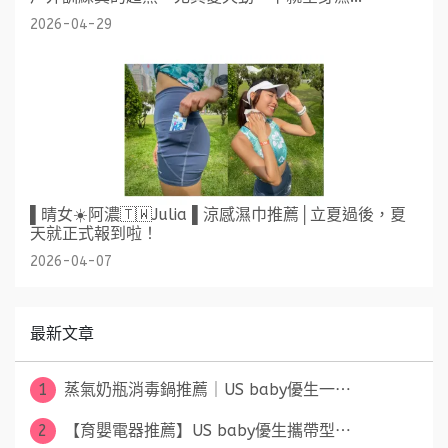
2026-04-29
▌晴女☀️阿濃🇹🇼Julia ▌涼感濕巾推薦│立夏過後，夏
天就正式報到啦！
2026-04-07
最新文章
1
蒸氣奶瓶消毒鍋推薦｜US baby優生一⋯
2
【育嬰電器推薦】US baby優生攜帶型⋯