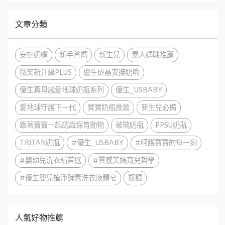
文章分類
安撫奶嘴
新手爸媽
新生兒
素人媽咪推薦
微笑新升級PLUS
優生矽晶安撫奶嘴
優生真母感愛地球奶瓶系列
優生_USBABY
愛地球守護下一代
寶寶奶瓶推薦
新生兒必備
跟著寶寶一起認識保育動物
玻璃奶瓶
PPSU奶瓶
TRITAN奶瓶
#優生_USBABY
#呵護寶寶的每一刻
#嬰幼兒洗衣精首選
#質感美媽育兒哲學
#優生嬰兒植淨酵素洗衣液體皂
瓶餵
人氣好物推薦