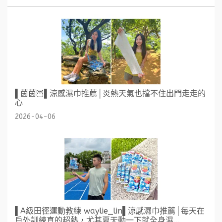
▌茵茵🦉▌涼感濕巾推薦│炎熱天氣也擋不住出門走走的
心
2026-04-06
▌A級田徑運動教練 waylie_lin▌涼感濕巾推薦│每天在
戶外訓練真的超熱，尤其夏天動一下就全身濕...