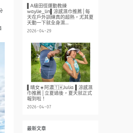
▌A級田徑運動教練
分
waylie_lin▌涼感濕巾推薦│每
天在戶外訓練真的超熱，尤其夏
天動一下就全身濕...
菌
2026-04-29
▌晴女☀️阿濃🇹🇼Julia ▌涼感濕
巾推薦│立夏過後，夏天就正式
報到啦！
2026-04-07
最新文章