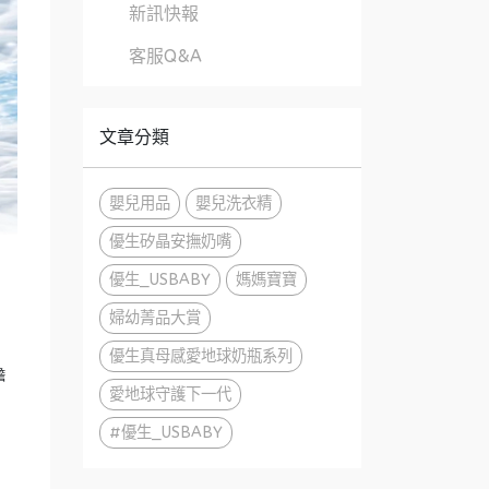
新訊快報
客服Q&A
文章分類
嬰兒用品
嬰兒洗衣精
優生矽晶安撫奶嘴
優生_USBABY
媽媽寶寶
婦幼菁品大賞
優生真母感愛地球奶瓶系列
擔
愛地球守護下一代
#優生_USBABY