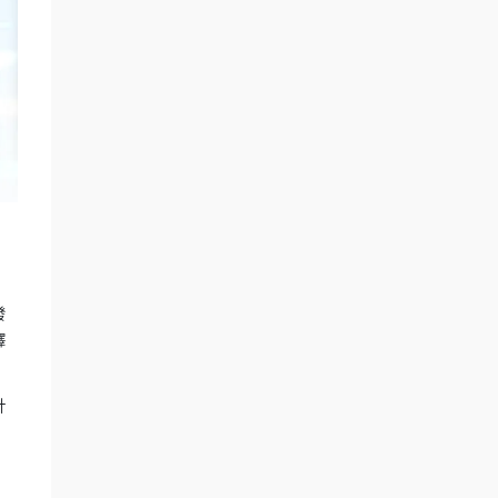
發
釋
針