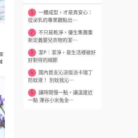
1
一體成型，才是真安心：
從泌乳的專業觀點出⋯
2
不只是乾淨，優生集團重
新定義嬰兒衣物的潔⋯
3
潔P｜潔淨，是生活裡被好
潔
好對待的細節
減
4
國內首支沁涼版派卡瑞丁
防蚊液！ 別蚊我沁⋯
5
讓時間慢一點，讓溫度近
一點 澤谷小米兔全⋯