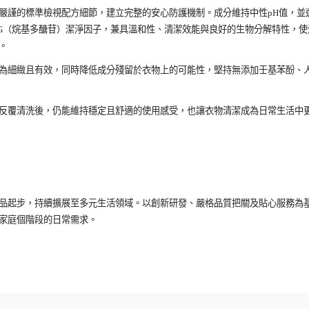
嚴謹的標準檢視配方細節，建立完整的安心防護機制。成分維持中性pH值，並
APG（烷基多醣苷）潔淨因子，兼具溫和性、清潔效能與良好的生物分解特性，使
。
為細緻且有效，同時降低成分殘留於衣物上的可能性，堅持無添加壬基苯酚、
反覆清洗後，仍能維持穩定且舒適的使用感受，也讓衣物清潔成為日常生活中
品起步，持續擴展至多元生活領域。以創新研發、嚴格品質把關及貼心服務為
家庭個階段的日常需求。