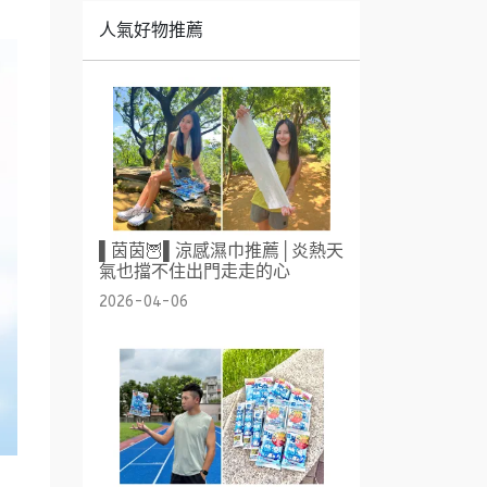
人氣好物推薦
▌茵茵🦉▌涼感濕巾推薦│炎熱天
氣也擋不住出門走走的心
2026-04-06