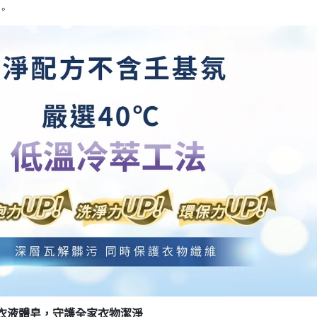
。
洗衣液體皂，守護全家衣物潔淨