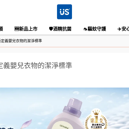
類
🆕新品上市
🛡️酒精抗菌
🦟驅蚊守護
✈️安
新定義嬰兒衣物的潔淨標準
定義嬰兒衣物的潔淨標準