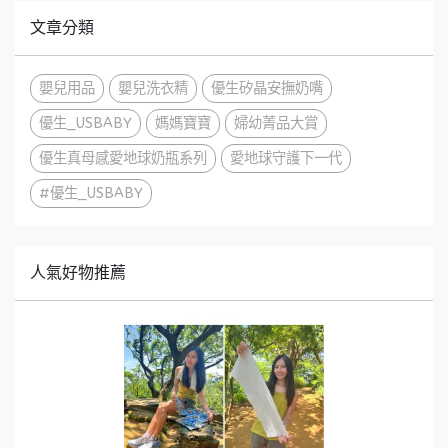
文章分類
嬰兒用品
嬰兒洗衣精
優生矽晶安撫奶嘴
優生_USBABY
媽媽寶寶
婦幼菁品大賞
優生真母感愛地球奶瓶系列
愛地球守護下一代
#優生_USBABY
人氣好物推薦