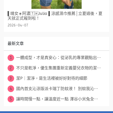
▌晴女☀️阿濃🇹🇼Julia ▌涼感濕巾推薦│立夏過後，夏
天就正式報到啦！
2026-04-07
最新文章
1
一體成型，才是真安心：從泌乳的專業觀點出⋯
2
不只是乾淨，優生集團重新定義嬰兒衣物的潔⋯
3
潔P｜潔淨，是生活裡被好好對待的細節
4
國內首支沁涼版派卡瑞丁防蚊液！ 別蚊我沁⋯
5
讓時間慢一點，讓溫度近一點 澤谷小米兔全⋯