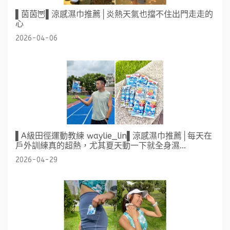
▌茵茵🦉▌涼感濕巾推薦│炎熱天氣也擋不住出門走走的
心
2026-04-06
▌A級田徑運動教練 waylie_lin▌涼感濕巾推薦│每天在
戶外訓練真的超熱，尤其夏天動一下就全身濕...
2026-04-29