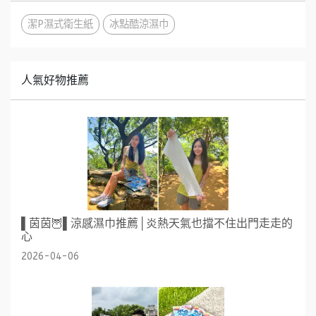
潔P濕式衛生紙
冰點酷涼濕巾
人氣好物推薦
▌茵茵🦉▌涼感濕巾推薦│炎熱天氣也擋不住出門走走的
心
2026-04-06