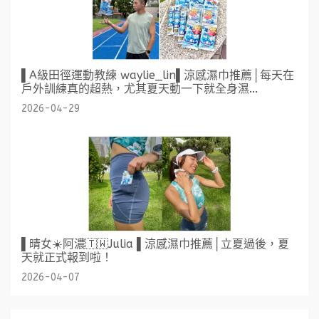
▌A級田徑運動教練 waylie_lin▌涼感濕巾推薦│每天在
戶外訓練真的超熱，尤其夏天動一下就全身濕...
2026-04-29
▌晴女☀️阿濃🇹🇼Julia ▌涼感濕巾推薦│立夏過後，夏
天就正式報到啦！
2026-04-07