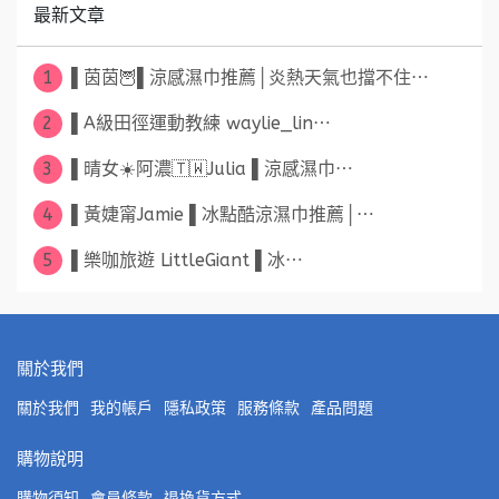
最新文章
1
▌茵茵🦉▌涼感濕巾推薦│炎熱天氣也擋不住⋯
2
▌A級田徑運動教練 waylie_lin⋯
3
▌晴女☀️阿濃🇹🇼Julia ▌涼感濕巾⋯
4
▌黃婕甯Jamie ▌冰點酷涼濕巾推薦│⋯
5
▌樂咖旅遊 LittleGiant ▌冰⋯
關於我們
關於我們
我的帳戶
隱私政策
服務條款
產品問題
購物說明
購物須知
會員條款
退換貨方式