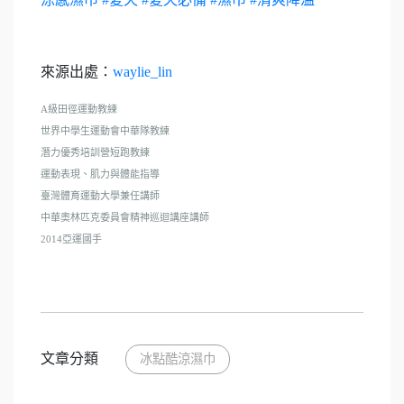
來源出處：
waylie_lin
A級田徑運動教練
世界中學生運動會中華隊教練
潛力優秀培訓營短跑教練
運動表現、肌力與體能指導
臺灣體育運動大學兼任講師
中華奧林匹克委員會精神巡迴講座講師
2014亞運國手
文章分類
冰點酷涼濕巾