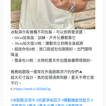
冰點濕巾有幾種不同包裝，可以依照需求選：
・60cm加長版：訓練、戶外比賽都靠它
・30cm加大版10枚：運動完立刻擦全身超爽
・超迷你包8枚：放口袋或包包剛剛好，出門隨時
降溫
・隨身包10枚：炎熱的夏天外出隨身攜帶很剛好~
推薦給跟我一樣常在外面跑跳流汗的你們🔥
超大尺寸設計，真的從頭清爽到腳，夏天不帶它我
不行。
👉
https://reurl.cc/K8zkOg
#冰點酷涼濕巾
#抗菌淨味因子
#運動機能性配方
#
涼感濕巾
#夏天
#夏天必備
#濕巾
#清爽降溫