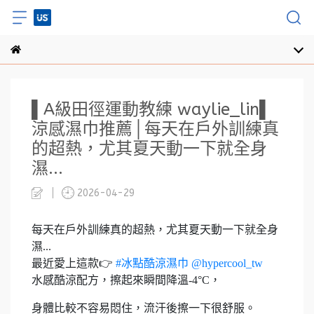
▌A級田徑運動教練 waylie_lin▌
涼感濕巾推薦│每天在戶外訓練真
的超熱，尤其夏天動一下就全身
濕...
2026-04-29
每天在戶外訓練真的超熱，尤其夏天動一下就全身
濕...
最近愛上這款👉
#冰點酷涼濕巾
@hypercool_tw
水感酷涼配方，擦起來瞬間降溫-4°C，
身體比較不容易悶住，流汗後擦一下很舒服。