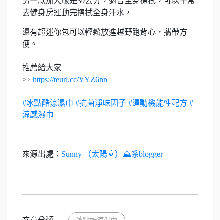
另一款加大版是30公分，適合全身擦拭，可以平常
去健身房運動完擦拭全身汗水，
還有超迷你包可以輕鬆放進越野跑背心，攜帶方
便。
推薦給大家
>>
https://reurl.cc/VYZ6nn
#冰點酷涼濕巾
#抗菌淨味因子
#運動機能性配方
#
涼感濕巾
來源出處：
Sunny （太陽🌞）⛰️系blogger
文章分類