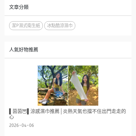
文章分類
潔P濕式衛生紙
冰點酷涼濕巾
人氣好物推薦
▌茵茵🦉▌涼感濕巾推薦│炎熱天氣也擋不住出門走走的
心
2026-04-06