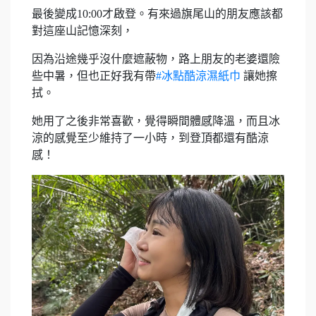
最後變成10:00才啟登。有來過旗尾山的朋友應該都
對這座山記憶深刻，
因為沿途幾乎沒什麼遮蔽物，路上朋友的老婆還險
些中暑，但也正好我有帶
#冰點酷涼濕紙巾
讓她擦
拭。
她用了之後非常喜歡，覺得瞬間體感降溫，而且冰
涼的感覺至少維持了一小時，到登頂都還有酷涼
感！