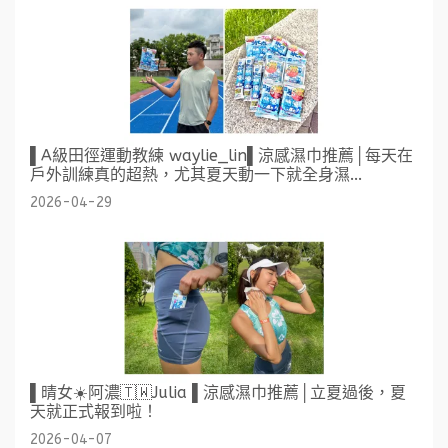
▌A級田徑運動教練 waylie_lin▌涼感濕巾推薦│每天在
戶外訓練真的超熱，尤其夏天動一下就全身濕...
2026-04-29
▌晴女☀️阿濃🇹🇼Julia ▌涼感濕巾推薦│立夏過後，夏
天就正式報到啦！
2026-04-07