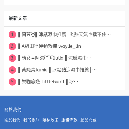
最新文章
1
▌茵茵🦉▌涼感濕巾推薦│炎熱天氣也擋不住⋯
2
▌A級田徑運動教練 waylie_lin⋯
3
▌晴女☀️阿濃🇹🇼Julia ▌涼感濕巾⋯
4
▌黃婕甯Jamie ▌冰點酷涼濕巾推薦│⋯
5
▌樂咖旅遊 LittleGiant ▌冰⋯
關於我們
關於我們
我的帳戶
隱私政策
服務條款
產品問題