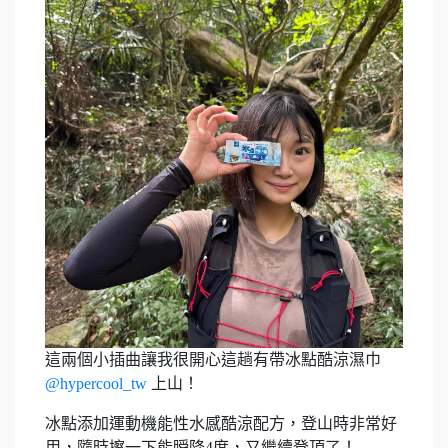
這兩個小插曲讓我很開心這趟有帶冰點酷涼濕巾
@hypercool_tw
上山！
冰點添加運動機能性水感酷涼配方，登山時非常好
用，隨時擦一下能瞬降4度，又繼續登頂了！